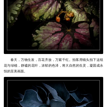
春天，万物生发，百花齐放，万紫千红。拍客用镜头拍下这组
花与绿植，静谧的花叶，浓郁的色泽，将大自然的生灵，凝固成永
恒的至美画面。