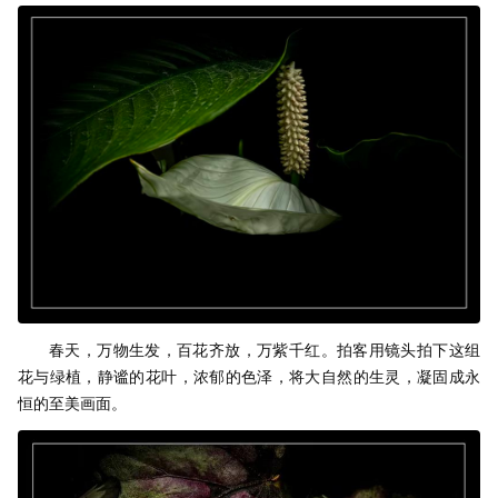
春天，万物生发，百花齐放，万紫千红。拍客用镜头拍下这组
花与绿植，静谧的花叶，浓郁的色泽，将大自然的生灵，凝固成永
恒的至美画面。