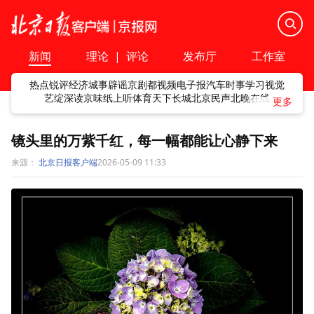
新闻
理论
|
评论
发布厅
工作室
热点
锐评
经济
城事
辟谣
京剧
都视频
电子报
汽车
时事
学习
视觉
艺绽
深读
京味
纸上听
体育
天下
长城
北京民声
北晚在线
镜头里的万紫千红，每一幅都能让心静下来
来源：
北京日报客户端
2026-05-09 11:33