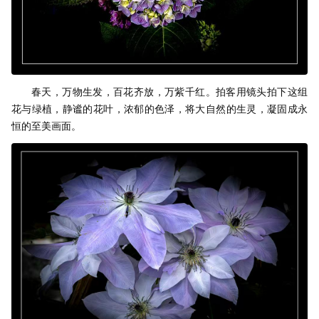
春天，万物生发，百花齐放，万紫千红。拍客用镜头拍下这组
花与绿植，静谧的花叶，浓郁的色泽，将大自然的生灵，凝固成永
恒的至美画面。