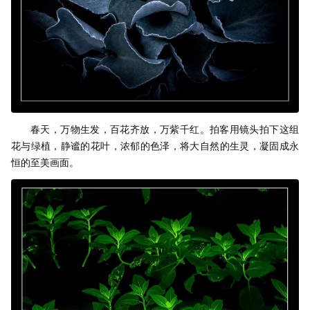
春天，万物生发，百花齐放，万紫千红。拍客用镜头拍下这组
花与绿植，静谧的花叶，浓郁的色泽，将大自然的生灵，凝固成永
恒的至美画面。