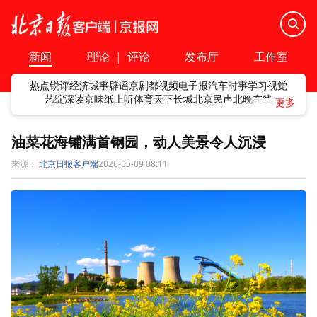
新闻
理论
|
评论
发布厅
工作室
热点
锐评
经济
城事
辟谣
京剧
都视频
电子报
汽车
时事
学习
视觉
艺绽
深读
京味
纸上听
体育
天下
长城
北京民声
北晚在线
油菜花海铺满首钢园，动人美景令人沉浸
来源：
北京日报客户端
2026-05-09 08:11