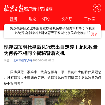
新闻
理论
|
评论
发布厅
工作室
热点
锐评
经济
城事
辟谣
京剧
都视频
电子报
汽车
时事
学习
视觉
艺绽
深读
京味
纸上听
体育
天下
长城
北京民声
北晚在线
现存四顶明代皇后凤冠都出自定陵！龙凤数量
为何各不相同？揭秘背后玄机
来源：
北京日报客户端
2026-05-08 08:24
国博凤冠一票难求，故宫也藏有一顶。目前出土的明代凤冠总
共只有四顶，全部来自定陵。这四顶凤冠有何讲究？龙凤数量为何
各不相同呢？