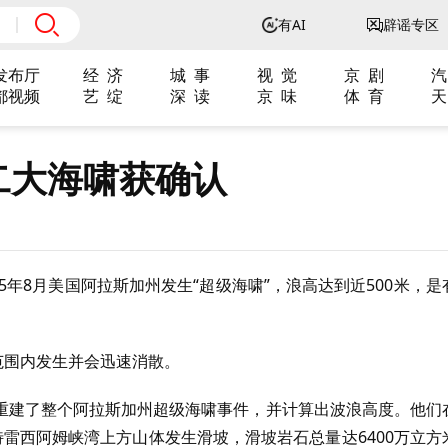
有AI
辟谣专区
发布厅
经 济
城 事
视 觉
京 剧
汽
都视频
艺 绽
深 读
京 味
体 育
天
二大海啸获确认
5年8月美国阿拉斯加州发生“超级海啸”，浪高达到近500米，是
范围内发生并会迅速消散。
重建了整个阿拉斯加州超级海啸事件，并计算出波浪高度。他们
，特雷西阿姆峡湾上方山体发生滑坡，滑坡岩石总量达6400万立方