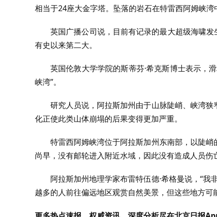
相当于24座大金字塔。坠落的岩石在特雷西阿姆峡湾
英国广播公司说，目前有记录的最大超级海啸发生
有史以来第二大。
英国伦敦大学学院的斯蒂芬·希克斯博士表示，
峡湾”。
研究人员说，阿拉斯加州由于山脉陡峭、峡湾狭
化正使此类山体崩塌的后果变得更加严重。
特雷西阿姆峡湾位于阿拉斯加州东南部，以陡峭
尚早，没有邮轮进入附近水域，因此没有造成人员伤
阿拉斯加州地理学家布雷特伍德·希格曼说，“我
越多的人前往偏远地区观赏自然美景，但这些地方可
更多热点速报、权威资讯、深度分析尽在北京日报Ap