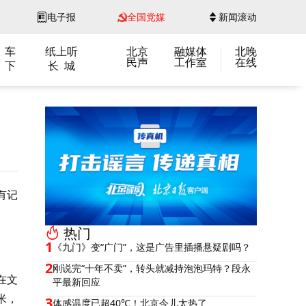
电子报
全国党媒
新闻滚动
 车
纸上听
北京
融媒体
北晚
民声
工作室
在线
 下
长 城
有记
热门
1
《九门》变“广门”，这是广告里插播悬疑剧吗？
2
刚说完“十年不卖”，转头就减持泡泡玛特？段永
在文
平最新回应
米，
3
体感温度已超40℃！北京今儿太热了