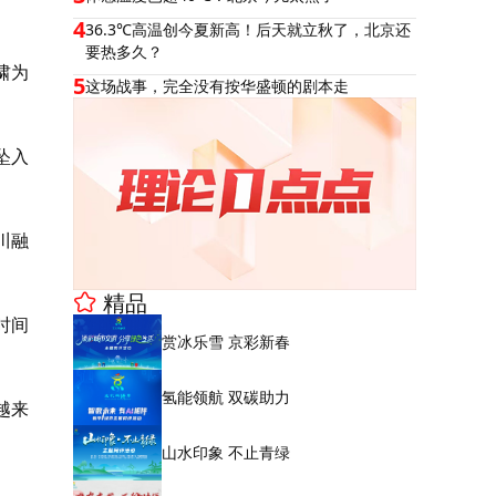
4
36.3℃高温创今夏新高！后天就立秋了，北京还
要热多久？
啸为
5
这场战事，完全没有按华盛顿的剧本走
坠入
川融
精品
时间
赏冰乐雪 京彩新春
氢能领航 双碳助力
越来
山水印象 不止青绿