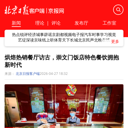
新闻
理论
|
评论
发布厅
工作室
热点
锐评
经济
城事
辟谣
京剧
都视频
电子报
汽车
时事
学习
视觉
艺绽
深读
京味
纸上听
体育
天下
长城
北京民声
北晚在线
烘焙热销餐厅访古，崇文门饭店特色餐饮拥抱
新时代
来源：
北京日报客户端
2026-04-27 18:32