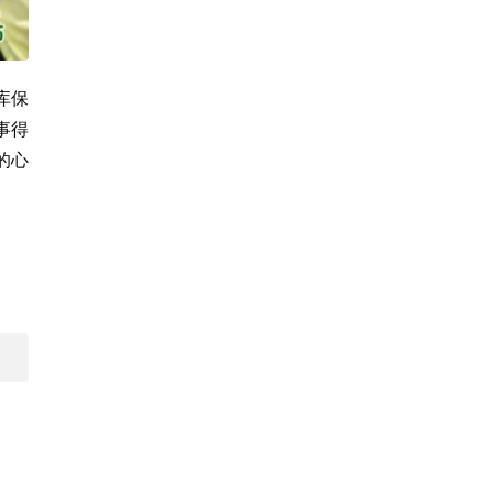
库保
事得
的心