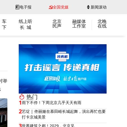
电子报
全国党媒
新闻滚动
 车
纸上听
北京
融媒体
北晚
民声
工作室
在线
 下
长 城
村举
光
热门
1
雨下不停！下周北京几乎天天有雨
2
艺绽 | 佟丽娅在慕田峪长城起舞，演出再忙也要
打卡京城美景
3
世界建筑之都！2029，北京见