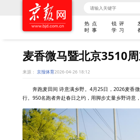
热 点
锐 评
时 事
学 习
麦香微马暨北京3510
来源：
京报体育
2026-04-26 18:12
奔跑麦田间 诗意满乡野。4月25日，2026麦
行。950名跑者奔赴春日之约，用脚步丈量乡野诗意