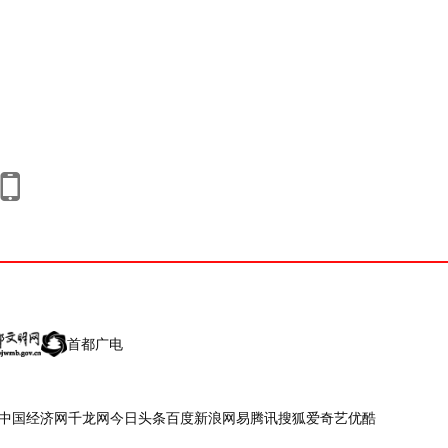
首都广电
中国经济网
千龙网
今日头条
百度
新浪
网易
腾讯
搜狐
爱奇艺
优酷