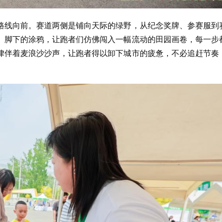
路线向前。赛道两侧是铺向天际的绿野，从纪念奖牌、参赛服到
、脚下的涂鸦，让跑者们仿佛闯入一幅流动的田园画卷，每一步
律伴着麦浪沙沙声，让跑者得以卸下城市的疲惫，不必追赶节奏