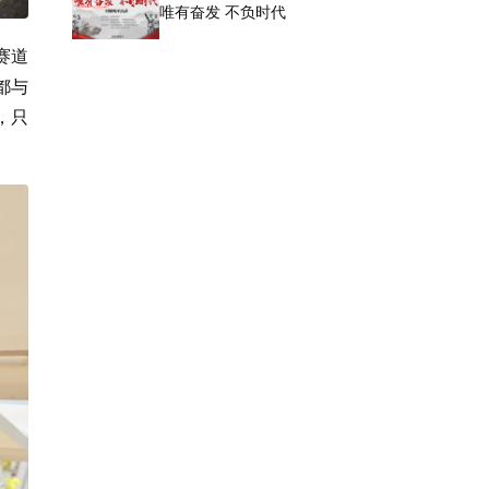
唯有奋发 不负时代
赛道
都与
，只