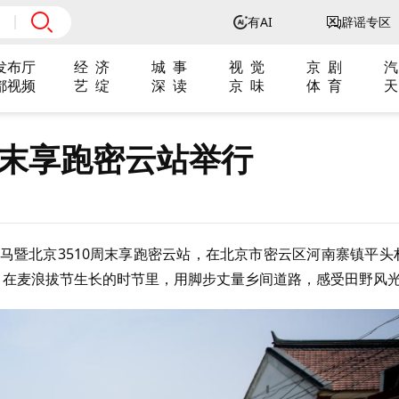
有AI
辟谣专区
发布厅
经 济
城 事
视 觉
京 剧
汽
都视频
艺 绽
深 读
京 味
体 育
天
周末享跑密云站举行
香微马暨北京3510周末享跑密云站，在北京市密云区河南寨镇平头
，在麦浪拔节生长的时节里，用脚步丈量乡间道路，感受田野风