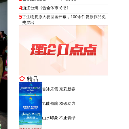
4
浙江台州《告全体市民书》
5
古生物复原大赛世园开幕，100余件复原作品免
费展出
精品
赏冰乐雪 京彩新春
氢能领航 双碳助力
山水印象 不止青绿