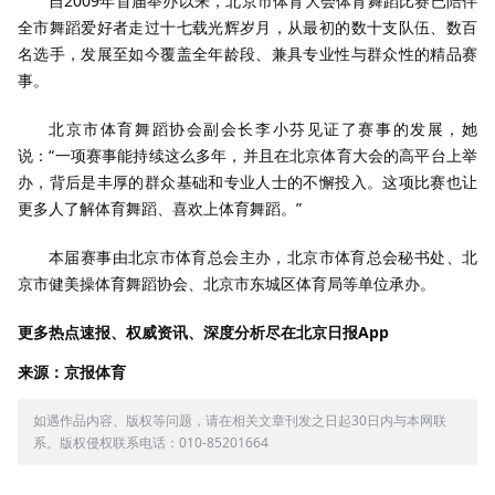
自2009年首届举办以来，北京市体育大会体育舞蹈比赛已陪伴
全市舞蹈爱好者走过十七载光辉岁月，从最初的数十支队伍、数百
名选手，发展至如今覆盖全年龄段、兼具专业性与群众性的精品赛
事。
北京市体育舞蹈协会副会长李小芬见证了赛事的发展，她
说：“一项赛事能持续这么多年，并且在北京体育大会的高平台上举
办，背后是丰厚的群众基础和专业人士的不懈投入。这项比赛也让
更多人了解体育舞蹈、喜欢上体育舞蹈。”
本届赛事由北京市体育总会主办，北京市体育总会秘书处、北
京市健美操体育舞蹈协会、北京市东城区体育局等单位承办。
更多热点速报、权威资讯、深度分析尽在北京日报App
来源：京报体育
如遇作品内容、版权等问题，请在相关文章刊发之日起30日内与本网联
系。版权侵权联系电话：010-85201664