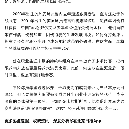
是，近年来，伤病也呈现低龄化趋势。
2003年出生的丹麦球员鲁内去年遭遇跟腱断裂，至今还处于休
战状态；2001年出生的英国球员德雷珀初露峥嵘后，近两年因伤打
打停停；中国“金花”郑钦文从去年至今也深受伤病困扰……他们面临
带伤作战、伤势加重、因伤退赛的生涯发展困境。如何保持健康，
拥有更长久的职业生涯也成为年轻球员的必修课。在这方面，老将
们的选择或许可以给年轻人带来启发。
处在职业生涯末期的德约科维奇在今年放弃了多项比赛，把有
限的精力放在更重要的大满贯比赛。此前，纳达尔在生涯最后一段
时间里，也是有选择地参赛。
年轻球员希望通过比赛，争取更高的成就来证明自己本身无可
厚非，但也要警惕为追逐短期成绩付出职业生涯缩短的代价，毕竟
健康的身体是第一位的。正如阿尔卡拉斯所言，此次退出罗马大师
赛和法网是“最谨慎的做法”，这位年轻人或许已经意识到这一点。
更多热点速报、权威资讯、深度分析尽在北京日报App