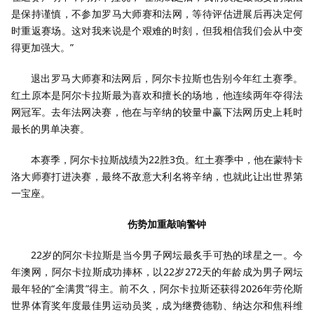
是保持谨慎，不参加罗马大师赛和法网，等待评估进展后再决定何
时重返赛场。这对我来说是个艰难的时刻，但我相信我们会从中变
得更加强大。”
退出罗马大师赛和法网后，阿尔卡拉斯也告别今年红土赛季。
红土原本是阿尔卡拉斯最为喜欢和擅长的场地，他连续两年夺得法
网冠军。去年法网决赛，他在与辛纳的较量中赢下法网历史上耗时
最长的男单决赛。
本赛季，阿尔卡拉斯战绩为22胜3负。红土赛季中，他在蒙特卡
洛大师赛打进决赛，最终不敌意大利名将辛纳，也就此让出世界第
一宝座。
伤势加重敲响警钟
22岁的阿尔卡拉斯是当今男子网坛最炙手可热的球星之一。今
年澳网，阿尔卡拉斯成功捧杯，以22岁272天的年龄成为男子网坛
最年轻的“全满贯”得主。前不久，阿尔卡拉斯还获得2026年劳伦斯
世界体育奖年度最佳男运动员奖，成为继费德勒、纳达尔和焦科维