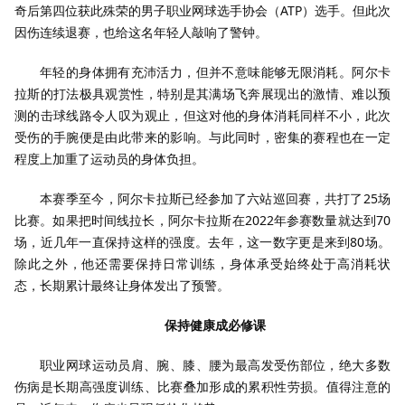
奇后第四位获此殊荣的男子职业网球选手协会（ATP）选手。但此次
因伤连续退赛，也给这名年轻人敲响了警钟。
年轻的身体拥有充沛活力，但并不意味能够无限消耗。阿尔卡
拉斯的打法极具观赏性，特别是其满场飞奔展现出的激情、难以预
测的击球线路令人叹为观止，但这对他的身体消耗同样不小，此次
受伤的手腕便是由此带来的影响。与此同时，密集的赛程也在一定
程度上加重了运动员的身体负担。
本赛季至今，阿尔卡拉斯已经参加了六站巡回赛，共打了25场
比赛。如果把时间线拉长，阿尔卡拉斯在2022年参赛数量就达到70
场，近几年一直保持这样的强度。去年，这一数字更是来到80场。
除此之外，他还需要保持日常训练，身体承受始终处于高消耗状
态，长期累计最终让身体发出了预警。
保持健康成必修课
职业网球运动员肩、腕、膝、腰为最高发受伤部位，绝大多数
伤病是长期高强度训练、比赛叠加形成的累积性劳损。值得注意的