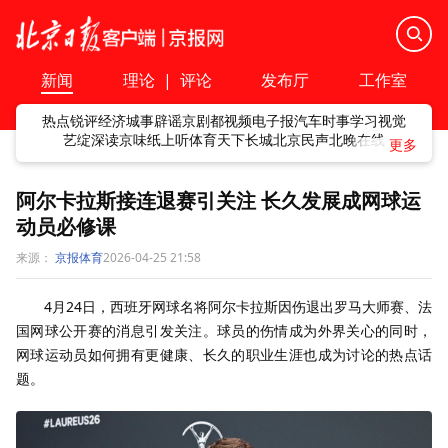
新闻
理论
|
评论
发布厅
工作室
热点
锐评
经济
城事
辟谣
京剧
都视频
电子报
汽车
时事
学习
视觉
艺绽
深读
京味
纸上听
体育
天下
长城
北京民声
北晚在线
阿尔卡拉斯接连退赛引关注 长久发展成网球运
动员必修课
来源：
京报体育
2026-04-25 21:58
4月24日，西班牙网球名将阿尔卡拉斯因伤退出罗马大师赛、法
国网球公开赛的消息引发关注。球员的伤情成为外界关心的同时，
网球运动员如何拥有更健康、长久的职业生涯也成为讨论的热点话
题。