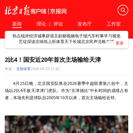
新闻
理论
|
评论
发布厅
工作室
热点
锐评
经济
城事
辟谣
京剧
都视频
电子报
汽车
时事
学习
视觉
艺绽
深读
京味
纸上听
体育
天下
长城
北京民声
北晚在线
2比4！国安近20年首次主场输给天津
来源：
京报体育
2026-04-25 21:42
4月25日晚，北京国安队将在2026赛季中超联赛第八轮中，主
场以2比4不敌天津津门虎队。作为“京津德比”中长时间的成绩占有
者，本场失利是球队自
2005年10月以
来，首次主场输给近邻。