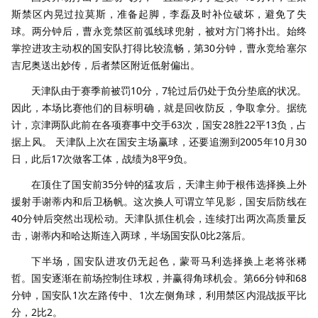
斯禁区内晃过拉莫斯，准备起脚，李磊及时补位破坏，避免了失
球。两分钟后，曹永竞禁区前弧线球兜射，被对方门将扑出。
始终
掌控进攻主动权的国安队打得比较流畅，第30分钟，曹永竞给塞尔
吉尼奥送出妙传，后者禁区附近低射偏出。
天津队
由于赛季前被罚10分，7轮过后仍处于负分垫底的状况。
因此，本场比赛他们的目标明确，就是回收防反，争取拿分。据统
计，京津两队此前
在各项赛事中交手63次，国安28胜22平13负，占
据上风。 天津队上次在国安主场赢球，还要追溯到2005年10月30
日，此后17次做客工体，战绩为8平9负。
在顶住了国安前35分钟的猛攻后，天津主帅于根伟选择换上外
援射手谢蒂内和后卫杨帆。这次换人可谓立竿见影，国安后防线在
40分钟后突然出现松动。天津队抓住机会，连续打出两次高质量反
击，谢蒂内和哈达斯连入两球，半场国安队0比2落后。
下半场，国安队进攻仍无起色，蒙哥马利选择换上老将张稀
哲。国安逐渐在前场控制住球权，并赢得角球机会。第66分钟和68
分钟，国安队1次左路传中、1次左侧角球，利用禁区内混战扳平比
分，2比2。