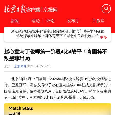
新闻
理论
|
评论
发布厅
工作室
热点
锐评
经济
城事
辟谣
京剧
都视频
电子报
汽车
时事
学习
视觉
艺绽
深读
京味
纸上听
体育
天下
长城
北京民声
北晚在线
赵心童与丁俊晖第一阶段4比4战平！肖国栋不
敌墨菲出局
来源：
京报体育
2026-04-25 08:15
北京时间4月25日凌晨，2026年斯诺克世锦赛16进8轮次继续进
行。卫冕冠军、赛会头号种子赵心童与连续20年征战克鲁斯堡的中
国斯诺克名将丁俊晖激战八局，首阶段战成4比4平。稍早前结束的
另一场比赛中，肖国栋以3比13不敌肖恩·墨菲，无缘八强。