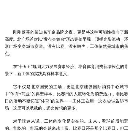
刚刚落幕的某知名车企品牌之夜，更是将这种可能性推向了新
高度。北广场首次以“发布会舞台”形态完整呈现，顶棚光影流动，环
形广场变身城市赛道。没有比赛、没有哨声，工体依然是城市的焦
点。
在“十五五”规划大力发展赛事经济、培育体育消费新增长点的背
景下，新工体的实践具有样本意义。
它不仅是北京国安的主场，更是北京建设国际消费中心城市
中“体育+商业”的典型样本。比赛日的人流转化为消费活力，非比赛
日的活动不断拓宽“体育”的边界——工体正在用一次次尝试告诉市
场：这里可以承载的，远比你想的更多。
对于球迷来说，工体的变化是实在的。未来，看球前后能逛
的、能吃的、能玩的会越来越丰富。比赛日还是那个比赛日，但工