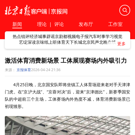
新闻
理论
|
评论
发布厅
工作室
热点
锐评
经济
城事
辟谣
京剧
都视频
电子报
汽车
时事
学习
视觉
艺绽
深读
京味
纸上听
体育
天下
长城
北京民声
北晚在线
激活体育消费新场景 工体展现赛场内外吸引力
来源：
京报体育
2026-04-24 21:36
4月25日晚，北京国安队即将坐镇工人体育场迎来老对手天津津
门虎。在“京沪大战”、“京蓉对决”后，迎来“京津德比”，新赛季国安
队的中超前三个主场，工体赛场内外热度不减，体育消费新场景已
初现雏形。