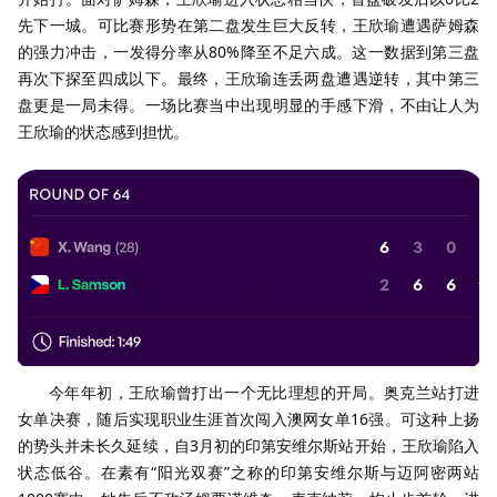
先下一城。可比赛形势在第二盘发生巨大反转，王欣瑜遭遇萨姆森
的强力冲击，一发得分率从80%降至不足六成。这一数据到第三盘
再次下探至四成以下。最终，王欣瑜连丢两盘遭遇逆转，其中第三
盘更是一局未得。一场比赛当中出现明显的手感下滑，不由让人为
王欣瑜的状态感到担忧。
今年年初，王欣瑜曾打出一个无比理想的开局。奥克兰站打进
女单决赛，随后实现职业生涯首次闯入澳网女单16强。可这种上扬
的势头并未长久延续，自3月初的印第安维尔斯站开始，王欣瑜陷入
状态低谷。在素有“阳光双赛”之称的印第安维尔斯与迈阿密两站