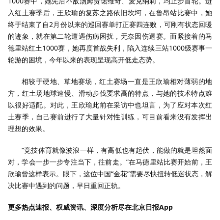
1000赛中，她先后不敌汤姆贾诺维奇、麦克纳莉，均止步首轮。进
入红土赛季后，王欣瑜的复苏之路依旧坎坷，在鲁昂站比赛中，她
终于结束了自2月份以来的巡回赛单打正赛四连败，可刚有状态回暖
的迹象，就在第二轮遭遇伤病困扰，无奈因伤退赛。而紧接着的马
德里站红土1000赛，她再度首战失利，陷入连续三站1000级赛事一
轮游的困境，今年以来的表现呈现高开低走态势。
相较于硬地、草地赛场，红土赛场一直是王欣瑜相对薄弱的地
方，红土场地球速慢、滑动步伐要求高的特点，与她的技术特点难
以很好适配。对此，王欣瑜此前在采访中也坦言，为了应对本次红
土赛季，自己赛前进行了大量针对性训练，可目前看来没有发挥出
理想的效果。
“竞技体育就像波浪一样，有高低也有起伏，能做的就是坦然面
对，学会一步一步专注当下，往前走。”在马德里站比赛开始前，王
欣瑜曾这样表示。眼下，这位中国“金花”需要尽快扭转低迷状态，解
决比赛中遇到的问题，早日重回正轨。
更多热点速报、权威资讯、深度分析尽在北京日报App