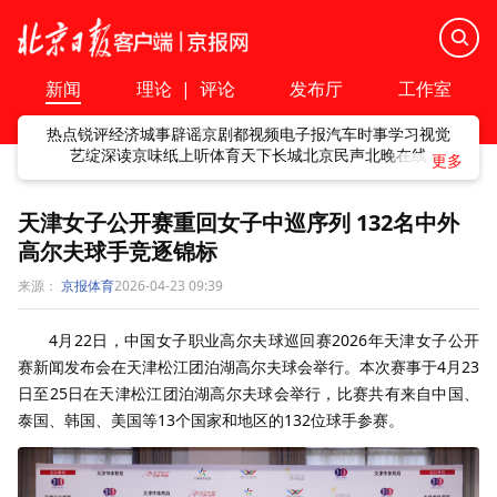
新闻
理论
|
评论
发布厅
工作室
热点
锐评
经济
城事
辟谣
京剧
都视频
电子报
汽车
时事
学习
视觉
艺绽
深读
京味
纸上听
体育
天下
长城
北京民声
北晚在线
天津女子公开赛重回女子中巡序列 132名中外
高尔夫球手竞逐锦标
来源：
京报体育
2026-04-23 09:39
4月22日，中国女子职业高尔夫球巡回赛2026年天津女子公开
赛新闻发布会在天津松江团泊湖高尔夫球会举行。本次赛事于4月23
日至25日在天津松江团泊湖高尔夫球会举行，比赛共有来自中国、
泰国、韩国、美国等13个国家和地区的132位球手参赛。