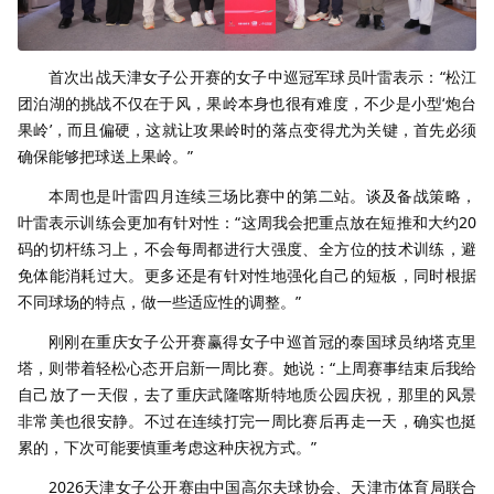
首次出战天津女子公开赛的女子中巡冠军球员叶雷表示：“松江
团泊湖的挑战不仅在于风，果岭本身也很有难度，不少是小型‘炮台
果岭’，而且偏硬，这就让攻果岭时的落点变得尤为关键，首先必须
确保能够把球送上果岭。”
本周也是叶雷四月连续三场比赛中的第二站。谈及备战策略，
叶雷表示训练会更加有针对性：“这周我会把重点放在短推和大约20
码的切杆练习上，不会每周都进行大强度、全方位的技术训练，避
免体能消耗过大。更多还是有针对性地强化自己的短板，同时根据
不同球场的特点，做一些适应性的调整。”
刚刚在重庆女子公开赛赢得女子中巡首冠的泰国球员纳塔克里
塔，则带着轻松心态开启新一周比赛。她说：“上周赛事结束后我给
自己放了一天假，去了重庆武隆喀斯特地质公园庆祝，那里的风景
非常美也很安静。不过在连续打完一周比赛后再走一天，确实也挺
累的，下次可能要慎重考虑这种庆祝方式。”
2026天津女子公开赛由中国高尔夫球协会、天津市体育局联合