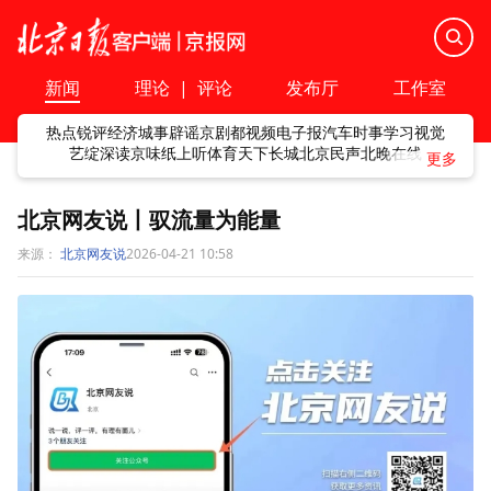
新闻
理论
|
评论
发布厅
工作室
热点
锐评
经济
城事
辟谣
京剧
都视频
电子报
汽车
时事
学习
视觉
艺绽
深读
京味
纸上听
体育
天下
长城
北京民声
北晚在线
北京网友说丨驭流量为能量
来源：
北京网友说
2026-04-21 10:58