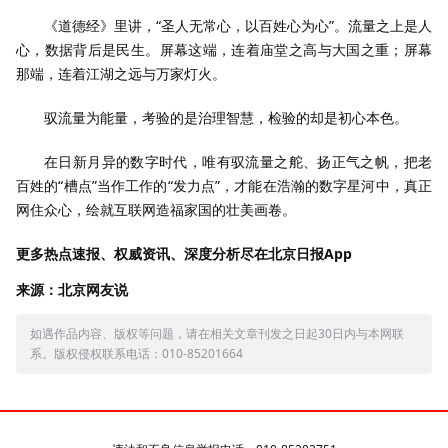
《道德经》里讲，“圣人无常心，以百姓心为心”。流量之上是人
心，数据背后是民生。屏幕这端，连着庙堂之高与大国之重；屏幕
那端，连着江湖之远与万家灯火。
驭流量为能量，考验的是治理智慧，检验的却是初心本色。
在日新月异的数字时代，唯有驭流量之舵、扬正气之帆，把老
百姓的“槽点”当作工作的“发力点”，才能在浩瀚的数字星河中，真正
网住众心，绘就互联网造福家国的壮美画卷。
更多热点速报、权威资讯、深度分析尽在北京日报App
来源：北京网友说
如遇作品内容、版权等问题，请在相关文章刊发之日起30日内与本网联
系。版权侵权联系电话：010-85201664