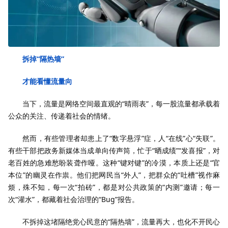
拆掉“隔热墙”
才能看懂流量向
当下，流量是网络空间最直观的“晴雨表”，每一股流量都承载着
公众的关注、传递着社会的情绪。
然而，有些管理者却患上了“数字悬浮”症，人“在线”心“失联”。
有些干部把政务新媒体当成单向传声筒，忙于“晒成绩”“发喜报”，对
老百姓的急难愁盼装聋作哑。这种“键对键”的冷漠，本质上还是“官
本位”的幽灵在作祟。他们把网民当“外人”，把群众的“吐槽”视作麻
烦，殊不知，每一次“拍砖”，都是对公共政策的“内测”邀请；每一
次“灌水”，都藏着社会治理的“Bug”报告。
不拆掉这堵隔绝党心民意的“隔热墙”，流量再大，也化不开民心