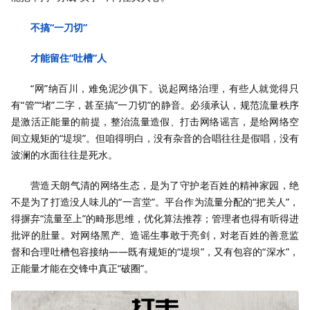
不搞“一刀切”
才能留住“吐槽”人
“网”纳百川，难免泥沙俱下。说起网络治理，有些人就觉得只
有“管”“堵”二字，甚至搞“一刀切”的静音。必须承认，规范流量秩序
是激活正能量的前提，整治流量造假、打击网络谣言，是给网络空
间立规矩的“堤坝”。但咱得明白，没有杂音的合唱往往是假唱，没有
波澜的水面往往是死水。
营造天朗气清的网络生态，是为了守护老百姓的精神家园，绝
不是为了打造没人味儿的“一言堂”。平台作为流量分配的“把关人”，
得摒弃“流量至上”的畸形思维，优化算法推荐；管理者也得有听得进
批评的肚量。对网络黑产、造谣生事敢于亮剑，对老百姓的善意监
督和合理吐槽包容接纳——既有规矩的“堤坝”，又有包容的“深水”，
正能量才能在交锋中真正“破圈”。