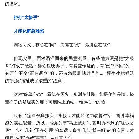
的坚冰。
拒打“太极手”
才能化解急难愁
网络问政，核心在“问”，关键在“政”，落脚点在“办”。
但现实里，面对滔滔而来的民意流量，有些地方硬是把“太极
拳”打成了绝活：群众反映诉求，有装聋作哑的，有“已阅不回”的，
有万年不变“正在调查”的，还有急眼删帖封号的……硬生生把鲜活
的“民意”拉扯成了浓重的“敌意”。
这种“鸵鸟心态”，看似在灭火，实则在引爆。能捂住的是嘴，掩
盖不了的是现实的痛；可删网上的帖，难抹心中的结。
只有当流量被真抓实干承接，才能转化为改善生活、提升幸福
感的实在能量。所以，能办的事“马上就办”，暂时办不到的“坦诚交
底”。少扯几句“正在处理”的套话，多担几点“我来解决”的实责，才
能把“网事”办成“实事”，网住真人心。