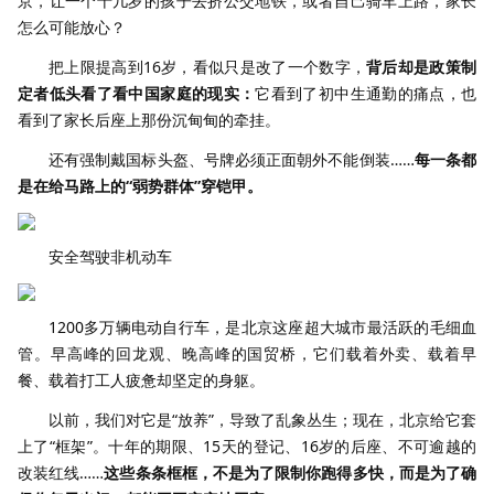
京，让一个十几岁的孩子去挤公交地铁，或者自己骑车上路，家长
怎么可能放心？
把上限提高到16岁，看似只是改了一个数字，
背后却是政策制
定者低头看了看中国家庭的现实：
它看到了初中生通勤的痛点，也
看到了家长后座上那份沉甸甸的牵挂。
还有强制戴国标头盔、号牌必须正面朝外不能倒装……
每一条都
是在给马路上的“弱势群体”穿铠甲。
安全驾驶非机动车
1200多万辆电动自行车，是北京这座超大城市最活跃的毛细血
管。早高峰的回龙观、晚高峰的国贸桥，它们载着外卖、载着早
餐、载着打工人疲惫却坚定的身躯。
以前，我们对它是“放养”，导致了乱象丛生；现在，北京给它套
上了“框架”。十年的期限、15天的登记、16岁的后座、不可逾越的
改装红线……
这些条条框框，不是为了限制你跑得多快，而是为了确