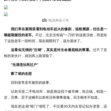
电池寿命十年
我们常在新闻里看到电动车起火的惨剧，追根溯源，往往是一
辆超期服役的老车。
不过，北京没有搞“一刀切”的连夜没收，而是给
了这批老车一段时间，现在期限到了，该办退休了。
这看似无情的“注销”，其实是对生命最底线的尊重。
过不了安
检的老伙计，就别再上路冒险了。
“先清违法再过户”
断了谁的念想
回到老李卖车被拒的故事。
以前买卖二手电动车，就是路边找个修车摊，给点钱，钥匙一
交，完事。至于这辆车以前有没有肇事逃逸，买主根本不知道。
现在把这扇“暗门”堵死了。不仅要30天内去登记站办变更，还