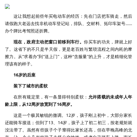
这让我想起前些年买电动车的经历：先在门店把车骑走，然后
请假跑大老远去找非机动车登记站，排队、交材料、拓印车架号……
办个牌比考驾照还折腾。
现在，政府主动把窗口前移到车行。
你买车的功夫，牌就上好
了。这省下的不只是半天假，更是老百姓与繁琐流程之间内耗的摩
擦力。从“求着办”到“送上门”，这种“含服量”的上升，才是精细化管
理该有的样子。
16岁的后座
装下了城市的柔软
在所有规定里，有一条显得特别柔软：
允许搭载的未成年人年
龄上限，从12周岁放宽到了16周岁。
这是一个极其敏锐的微调。12岁，孩子刚上初中，大部分家长
还能骑车接送；但到了13、14岁，孩子上了初二初三，按老规矩就
没法带了。虽然有些孩子个子窜得比家长还高，但在早晚高峰的北