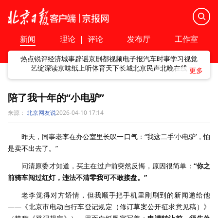
新闻
理论
|
评论
发布厅
工作室
热点
锐评
经济
城事
辟谣
京剧
都视频
电子报
汽车
时事
学习
视觉
艺绽
深读
京味
纸上听
体育
天下
长城
北京民声
北晚在线
陪了我十年的“小电驴”
来源：
北京网友说
2026-04-10 17:14
昨天，同事老李在办公室里长叹一口气：“我这二手‘小电驴’，怕
是卖不出去了。”
问清原委才知道，买主在过户前突然反悔，原因很简单：
“你之
前骑车闯过红灯，违法不清零我可不敢接盘。”
老李觉得对方矫情，但我顺手把手机里刚刷到的新闻递给他
——《北京市电动自行车登记规定（修订草案公开征求意见稿）》