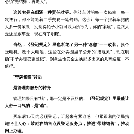
必须“先结账，再走人”。
这其实是在倒逼一种责任对等。
你骑车时的每一次侥幸、每一
次逆行，都不能随着二手交易一笔勾销。这会让每一个捏着车把的
人多一份敬畏：别觉得轮子小就可以为所欲为，你的“案底”，是跟人
走还是跟车走，现在有了明账。
当然，《登记规定》里也断绝了另一种“念想”——改装。
换个
强电机、改个大电池，这些在外卖圈里半公开的“潜规则”，现在明
确“不予办理变更登记”。别拿生命安全去换那多出来的几码速度，不
值得。
“带牌销售”背后
是管理向服务的转身
管理如果只有“堵”，那一定是不及格的。
《登记规定》里最能让
人舒一口气的，是“疏”。
买车后15天内必须登记，听起来有紧迫感，但紧跟着的便民措
施很懂人心：
鼓励在销售点设登记服务点，推进“带牌销售”，推动
网上办理。