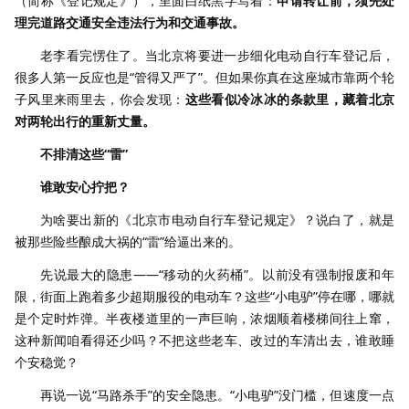
（简称《登记规定》），里面白纸黑字写着：
申请转让前，须先处
理完道路交通安全违法行为和交通事故。
老李看完愣住了。当北京将要进一步细化电动自行车登记后，
很多人第一反应也是“管得又严了”。但如果你真在这座城市靠两个轮
子风里来雨里去，你会发现：
这些看似冷冰冰的条款里，藏着北京
对两轮出行的重新丈量。
不排清这些“雷”
谁敢安心拧把？
为啥要出新的《北京市电动自行车登记规定》？说白了，就是
被那些险些酿成大祸的“雷”给逼出来的。
先说最大的隐患——“移动的火药桶”。以前没有强制报废和年
限，街面上跑着多少超期服役的电动车？这些“小电驴”停在哪，哪就
是个定时炸弹。半夜楼道里的一声巨响，浓烟顺着楼梯间往上窜，
这种新闻咱看得还少吗？不把这些老车、改过的车清出去，谁敢睡
个安稳觉？
再说一说“马路杀手”的安全隐患。“小电驴”没门槛，但速度一点