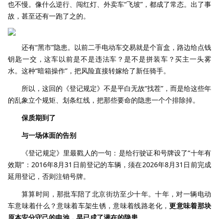
也不慢。像什么逆行、闯红灯、外卖车“飞坡”，都成了常态。出了事
故，甚至还有一跑了之的。
还有“黑市”隐患。以前二手电动车交易就是个盲盒，路边给点钱
钥匙一交，这车以前是不是违法车？是不是拼装车？买主一头雾
水。这种“暗箱操作”，把风险直接转嫁给了新任骑手。
所以，这回的《登记规定》不是平白无故“找茬”，而是给这些年
的乱象立个规矩、划条红线，把那些要命的隐患一个个排除掉。
保质期到了
与一场体面的告别
《登记规定》里最戳人的一句：是给行驶证和号牌设了“十年有
效期”：2016年8月31日前登记的车辆，须在2026年8月31日前完成
延用登记，否则注销号牌。
算算时间，那批车陪了北京街坊至少十年。十年，对一辆电动
车意味着什么？意味着车架生锈，意味着线路老化，
更意味着那块
原本安分守己的电池，早已成了潜在的隐患。