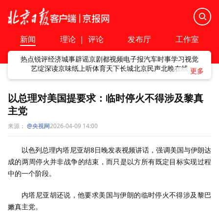
新闻
理论
|
评论
发布厅
工作室
热点
锐评
经济
城事
辟谣
京剧
都视频
电子报
汽车
时事
学习
视觉
艺绽
深读
京味
纸上听
体育
天下
长城
北京民声
北晚在线
以总理对美国提要求：临时停火不得涉及黎真
主党
来源：
@央视网
2026-04-09 14:00
以色列总理内塔尼亚胡8日晚发表视频讲话，强调美国与伊朗达
成的两周停火并非战争的结束，而只是以方所有既定目标实现过程
中的一个阶段。
内塔尼亚胡还说，他要求美国与伊朗的临时停火不得涉及黎巴
嫩真主党。