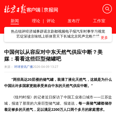
新闻
理论
|
评论
发布厅
工作室
热点
锐评
经济
城事
辟谣
京剧
都视频
电子报
汽车
时事
学习
视觉
艺绽
深读
京味
纸上听
体育
天下
长城
北京民声
北晚在线
中国何以从容应对中东天然气供应中断？美
媒：看看这些巨型储罐吧
来源：
环球资讯广播
2026-04-09 13:27
“两排高达20层楼的储气罐，装满了液化天然气，这就是为什么
中国比许多国家更能承受来自中东的天然气供应中断。”
《纽约时报》的记者近日探访了中国工业港口城市——江苏盐
城，报道了那里的六座巨型储气罐。报道说，
每一座储气罐都储存
着足够多的天然气，足以满足2200万人口两个多月的家庭需求。