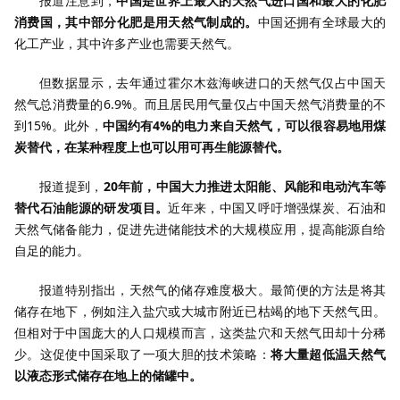
报道注意到，
中国是世界上最大的天然气进口国和最大的化肥
消费国，其中部分化肥是用天然气制成的。
中国还拥有全球最大的
化工产业，其中许多产业也需要天然气。
但数据显示，去年通过霍尔木兹海峡进口的天然气仅占中国天
然气总消费量的6.9%。而且居民用气量仅占中国天然气消费量的不
到15%。此外，
中国约有4%的电力来自天然气，可以很容易地用煤
炭替代，在某种程度上也可以用可再生能源替代。
报道提到，
20年前，中国大力推进太阳能、风能和电动汽车等
替代石油能源的研发项目。
近年来，中国又呼吁增强煤炭、石油和
天然气储备能力，促进先进储能技术的大规模应用，提高能源自给
自足的能力。
报道特别指出，天然气的储存难度极大。最简便的方法是将其
储存在地下，例如注入盐穴或大城市附近已枯竭的地下天然气田。
但相对于中国庞大的人口规模而言，这类盐穴和天然气田却十分稀
少。这促使中国采取了一项大胆的技术策略：
将大量超低温天然气
以液态形式储存在地上的储罐中。