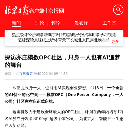
新闻
理论
|
评论
发布厅
工作室
热点
锐评
经济
城事
辟谣
京剧
都视频
电子报
汽车
时事
学习
视觉
艺绽
深读
京味
纸上听
体育
天下
长城
北京民声
北晚在线
探访亦庄模数OPC社区，只身一人也有AI追梦
的舞台
来源：
北京日报客户端
2026-04-09 11:35
即便是只身一人，也能用AI实现创业梦想。4月8日，
一个全新
的AI创业孵化空间——模数OPC（One Person Company，一人
公司）社区在亦庄正式启航。
这里将致力于建设全球最大的OPC社区，计划在两年内培育1万
名AI独立开发者和100家“超级个体”公司，为北京人工智能产业生态
注入新动能。