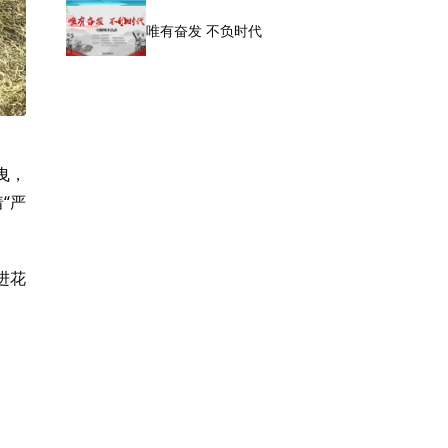
唯有奋发 不负时代
曳，
“严
进花