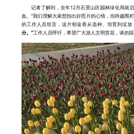
记者了解到，去年12月石景山区园林绿化局就
血。“我们理解大家想拍出好照片的心情，但跨越围
的工作人员坦言，这片郁金香从选种、培育到绽放
分。”
工作人员呼吁，希望广大游人文明赏花，请勿踩