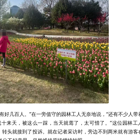
有好几百人。”在一旁值守的园林工人无奈地说，“还有不少人带
十来天，被这么一踩，当天就蔫了，太可惜了。”这位园林工
”，转头就接到了投诉。就在记者采访时，旁边不到两米就有游客