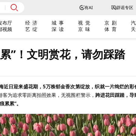
有AI
辟谣专区
发布厅
经 济
城 事
视 觉
京 剧
汽
都视频
艺 绽
深 读
京 味
体 育
天
累累”！文明赏花，请勿踩踏
海近日迎来盛花期，5万株郁金香次第绽放，织就一片绚烂的彩
游客为追求零距离拍照效果，无视围栏警示，
跨进花田踩踏，导
痕累累”。