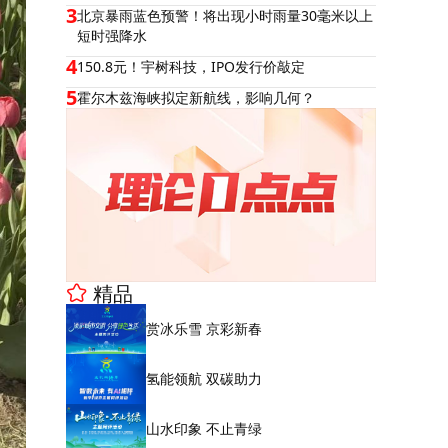
3
北京暴雨蓝色预警！将出现小时雨量30毫米以上
短时强降水
4
150.8元！宇树科技，IPO发行价敲定
5
霍尔木兹海峡拟定新航线，影响几何？
精品
赏冰乐雪 京彩新春
氢能领航 双碳助力
山水印象 不止青绿