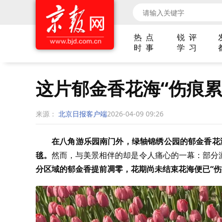
热 点
锐 评
时 事
学 习
这片郁金香花海“伤痕
来源：
北京日报客户端
2026-04-09 09:26
在八角游乐园南门外，绿轴锦绣公园的郁金香花
毯。
然而，与美景相伴的却是令人痛心的一幕：部分
分区域的郁金香提前凋零，花期尚未结束花海便已“伤