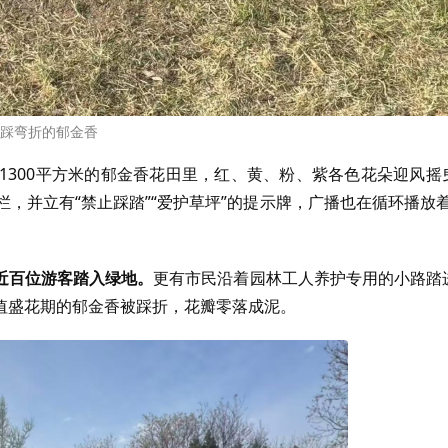
踩弯折的郁金香
1300平方米的郁金香花田里，红、黄、粉、紫各色花朵迎风摇
，并立有“禁止踩踏”“爱护草坪”的提示牌，广播也在循环播放着
近百位游客踏入绿地。
更有市民沿着园林工人养护专用的小路踏
值盛花期的郁金香被踩折，花瓣零落成泥。