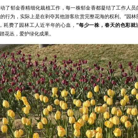
启动了郁金香精细化栽植工作，每一株郁金香都凝结了工作人员
栏的行为，实际上是在剥夺其他游客欣赏完整花海的权利。”园林
，耗费了园林工人近半年的心血，
“每少一株，春天的色彩就
踏花丛，爱护绿化成果。