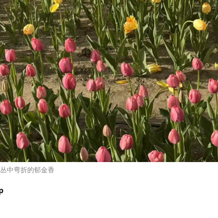
丛中弯折的郁金香
p