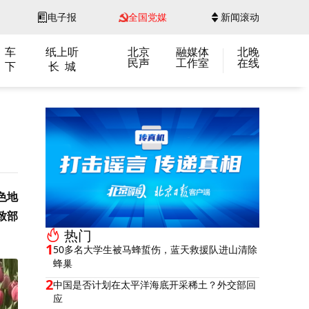
电子报
全国党媒
新闻滚动
 车
纸上听
北京
融媒体
北晚
民声
工作室
在线
 下
长 城
色地
致部
热门
1
50多名大学生被马蜂蜇伤，蓝天救援队进山清除
蜂巢
2
中国是否计划在太平洋海底开采稀土？外交部回
应