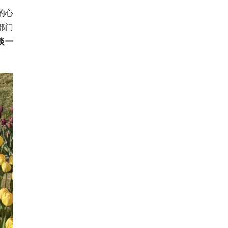
的心
部门
淡一