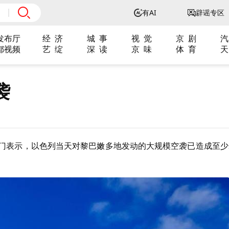
有AI
辟谣专区
发布厅
经 济
城 事
视 觉
京 剧
汽
都视频
艺 绽
深 读
京 味
体 育
天
袭
门表示，以色列当天对黎巴嫩多地发动的大规模空袭已造成至少2