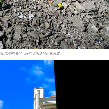
南部西顿市拍摄的以军空袭损毁的建筑废墟。