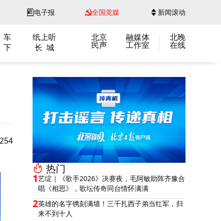
电子报
全国党媒
新闻滚动
 车
纸上听
北京
融媒体
北晚
民声
工作室
在线
 下
长 城
54
热门
1
艺绽｜《歌手2026》决赛夜，毛阿敏助阵齐豫合
唱《相思》，歌坛传奇同台情怀满满
2
英雄的名字镌刻满墙！三千扎西子弟当红军，归
来不到十人