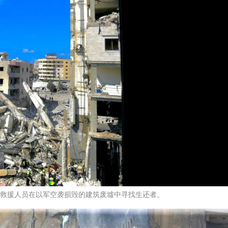
，救援人员在以军空袭损毁的建筑废墟中寻找生还者。