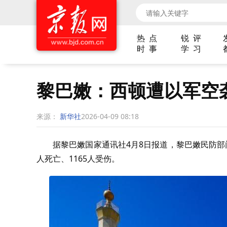
热 点
锐 评
时 事
学 习
黎巴嫩：西顿遭以军空
来源：
新华社
2026-04-09 08:18
据黎巴嫩国家通讯社4月8日报道，黎巴嫩民防部
人死亡、1165人受伤。