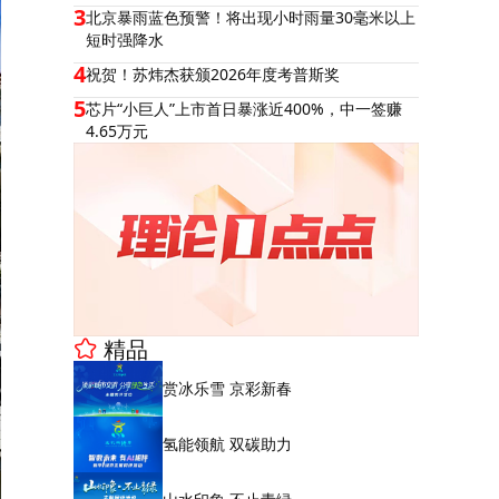
3
北京暴雨蓝色预警！将出现小时雨量30毫米以上
短时强降水
4
祝贺！苏炜杰获颁2026年度考普斯奖
5
芯片“小巨人”上市首日暴涨近400%，中一签赚
4.65万元
精品
赏冰乐雪 京彩新春
氢能领航 双碳助力