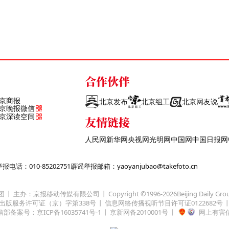
合作伙伴
京商报
北京发布
北京组工
北京网友说
京晚报微信
京深读空间
友情链接
人民网
新华网
央视网
光明网
中国网
中国日报网
话：010-85202751
辟谣举报邮箱：yaoyanjubao@takefoto.cn
团
主办：京报移动传媒有限公司
Copyright ©1996-
2026
Beijing Daily Gro
出版服务许可证（京）字第338号
信息网络传播视听节目许可证0122682号
部备案号：京ICP备16035741号-1
京新网备2010001号
网上有害