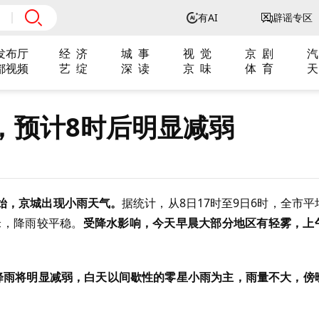
有AI
辟谣专区
发布厅
经 济
城 事
视 觉
京 剧
汽
都视频
艺 绽
深 读
京 味
体 育
天
，预计8时后明显减弱
始，京城出现小雨天气。
据统计，从8日17时至9日6时，全市平
毫米，降雨较平稳。
受降水影响，今天早晨大部分地区有轻雾，上
降雨将明显减弱，白天以间歇性的零星小雨为主，雨量不大，傍