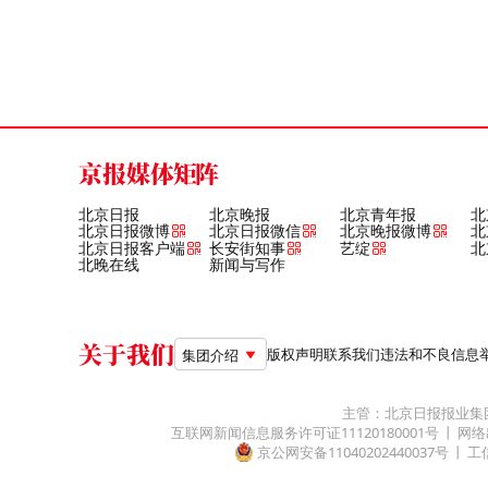
京报媒体矩阵
北京日报
北京晚报
北京青年报
北
北京日报微博
北京日报微信
北京晚报微博
北
北京日报客户端
长安街知事
艺绽
北
北晚在线
新闻与写作
关于我们
版权声明
联系我们
违法和不良信息举报电
集团介绍
主管：北京日报报业集
互联网新闻信息服务许可证11120180001号
网络
京公网安备11040202440037号
工信