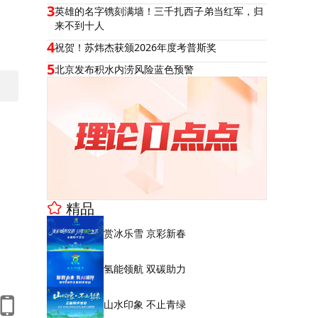
3
英雄的名字镌刻满墙！三千扎西子弟当红军，归
来不到十人
4
祝贺！苏炜杰获颁2026年度考普斯奖
5
北京发布积水内涝风险蓝色预警
精品
赏冰乐雪 京彩新春
氢能领航 双碳助力
山水印象 不止青绿