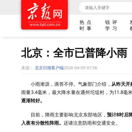
热 点
锐 评
时 事
学 习
北京：全市已普降小雨
来源：
北京日报客户端
2026-04-09 07:56
小雨淅沥，滴答不停。气象部门介绍，
从昨天开
雨量3.4毫米，最大降水量在通州坨堤村，为11.8
逐渐转好。
目前，降雨主要影响北京东部地区，
预计8时后
入夜有分散性阵雨。
还请注意防雨和交通安全。