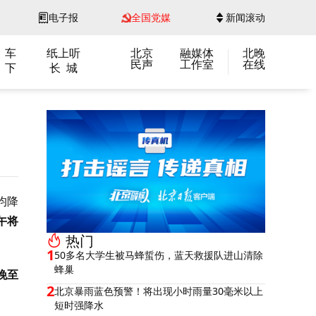
电子报
全国党媒
新闻滚动
 车
纸上听
北京
融媒体
北晚
民声
工作室
在线
 下
长 城
均降
午将
热门
1
50多名大学生被马蜂蜇伤，蓝天救援队进山清除
蜂巢
晚至
2
北京暴雨蓝色预警！将出现小时雨量30毫米以上
短时强降水