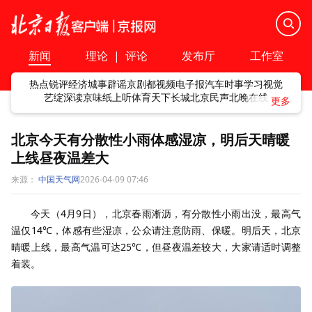
新闻
理论
|
评论
发布厅
工作室
热点
锐评
经济
城事
辟谣
京剧
都视频
电子报
汽车
时事
学习
视觉
艺绽
深读
京味
纸上听
体育
天下
长城
北京民声
北晚在线
北京今天有分散性小雨体感湿凉，明后天晴暖
上线昼夜温差大
来源：
中国天气网
2026-04-09 07:46
今天（4月9日），北京春雨淅沥，有分散性小雨出没，最高气
温仅14℃，体感有些湿凉，公众请注意防雨、保暖。明后天，北京
晴暖上线，最高气温可达25℃，但昼夜温差较大，大家请适时调整
着装。