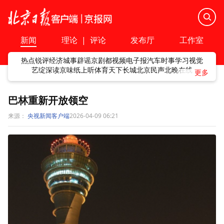
新闻
理论
|
评论
发布厅
工作室
热点
锐评
经济
城事
辟谣
京剧
都视频
电子报
汽车
时事
学习
视觉
艺绽
深读
京味
纸上听
体育
天下
长城
北京民声
北晚在线
巴林重新开放领空
来源：
央视新闻客户端
2026-04-09 06:21