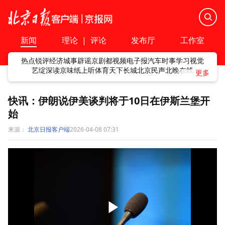
新闻
理论
|
评论
发布厅
工作室
热点
锐评
经济
城事
辟谣
京剧
都视频
电子报
汽车
时事
学习
视觉
艺绽
深读
京味
纸上听
体育
天下
长城
北京民声
北晚在线
快讯：伊朗说伊美谈判将于10日在伊斯兰堡开
始
来源：
北京日报客户端
2026-04-08 07:31