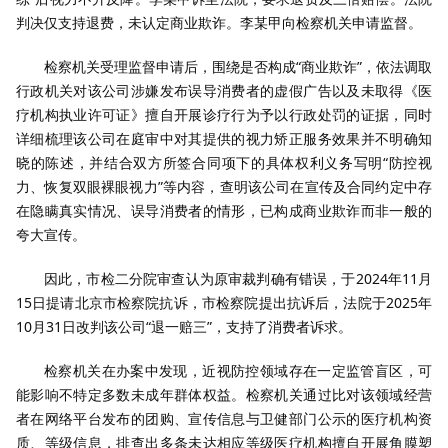
判决仅支持退费，未认定商业欺诈。李某甲向检察机关申请监督。
检察机关受理监督申请后，围绕是否构成
“
商业欺诈
”
，依法调取
行政机关对该公司涉嫌发布误导消费者的虚假广告以及未取得《医
疗机构执业许可证》擅自开展诊疗行为予以行政处罚的证据，同时
详细梳理该公司在庭审中对其提供的视力矫正服务效果并不明确知
晓的陈述，并结合双方所签合同项下的具体权利义务写明
“
防控视
力、恢复双眼裸眼视力
”
等内容，查明该公司在宣传及合同约定中存
在隐瞒真实情况、误导消费者的情形，已构成商业欺诈而非一般的
夸大宣传。
因此，市检二分院审查认为原审裁判确有错误，于
2024
年
11
月
15
日提请北京市检察院抗诉，市检察院提出抗诉后，法院于
2025
年
10
月
31
日改判该公司
“
退一赔三
”，支持了消费者诉求。
检察机关在办案中发现，近视防控领域存在一定监管盲区，可
能影响不特定多数未成年群体权益。检察机关通过比对该领域经营
者在网络平台发布的团购、宣传信息与卫健部门公示的医疗机构资
质、等级信息，排查出多条未达相应等级医疗机构擅自开展角膜塑