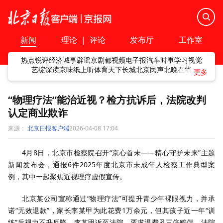
新闻
理论
|
评论
发布厅
工作室
热点
锐评
经济
城事
辟谣
京剧
都视频
电子报
汽车
时事
学习
视觉
艺绽
深读
京味
纸上听
体育
天下
长城
北京民声
北晚在线
“物理疗法”能治近视？检方抗诉后，法院改判
认定商业欺诈
来源：
北京日报客户端
2026-04-08 17:04
4
月
8
日，北京市检察院召开
“
京心首未
——
精心守护未来
”
主题
新闻发布会，通报
6
件
2025
年度北京市未成年人检察工作典型案
例，其中一起聚焦近视理疗虚假宣传。
北京某公司宣称通过
“
物理疗法
”
可提升青少年裸眼视力，并承
诺
“
无效退款
”
，家长李某甲为此花费
1
万余元，但其孩子近一年“训
练”后视力不升反降。李某甲诉至法院，要求退费及三倍赔偿。法院