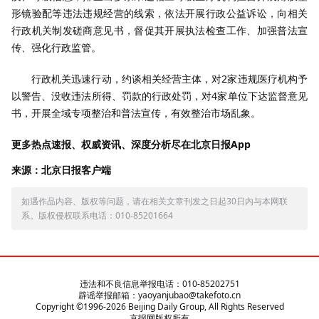
形镜验配等违法违规经营的线索，依法开展行政公益诉讼，向相关
行政机关制发磋商意见书，督促其开展执法检查工作、加强普法宣
传、强化行政监管。
行政机关迅速行动，约谈相关经营主体，对
2
家违规医疗机构予
以警告、没收违法所得、罚款的行政处罚，对
4
家单位下达监督意见
书，开展全域专项整治和普法宣传，有效整治市场乱象。
更多热点速报、权威资讯、深度分析尽在北京日报App
来源：北京日报客户端
如遇作品内容、版权等问题，请在相关文章刊发之日起30日内与本网联
系。版权侵权联系电话：010-85201664
违法和不良信息举报电话：010-85202751
辟谣举报邮箱：yaoyanjubao@takefoto.cn
Copyright ©1996-
2026
Beijing Daily Group, All Rights Reserved
京报网版权所有