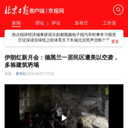
新闻
理论
|
评论
发布厅
工作室
热点
锐评
经济
城事
辟谣
京剧
都视频
电子报
汽车
时事
学习
视觉
艺绽
深读
京味
纸上听
体育
天下
长城
北京民声
北晚在线
伊朗红新月会：德黑兰一居民区遭美以空袭，
多栋建筑坍塌
来源：
新华社
2026-04-07 17:32