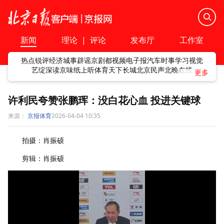
新闻
理论
|
评论
发布厅
工作室
热点
锐评
经济
城事
辟谣
京剧
都视频
电子报
汽车
时事
学习
视觉
艺绽
深读
京味
纸上听
体育
天下
长城
北京民声
北晚在线
许利民夸赞张鹏珲：没白花心血 投进关键球
来源：
京报体育
2026-04-04 10:35
拍摄：肖振硕
剪辑：肖振硕