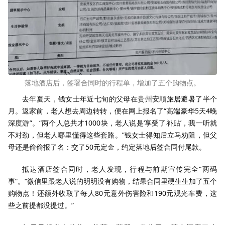
落地酒店后，签署合同时的行程单，增加了五个购物点。
去年夏天，钱女士年近七旬的父母在贵州安顺旅居避暑了半个
月。返家前，老人想去周边转转，便在网上报名了“高端豪华5天4晚
深度游”。“两个人总共才1000块，老人说是‘享受了补贴’，我一听就
不对劲，但老人哪里懂得这些套路。”钱女士得知后立马劝阻，但父
母还是偷偷报了名：交了50元定金，约定落地后签合同付尾款。
抵达酒店签合同时，老人发现，行程与前期宣传完全“两码
事”。“微信里跟老人说的明明没有购物，结果合同里硬生生加了五个
购物点！还额外收取了每人80元意外伤害险和190元观光车费，这
些之前提都没提过。”