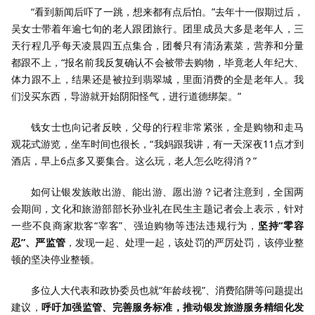
“看到新闻后吓了一跳，想来都有点后怕。”去年十一假期过后，
吴女士带着年逾七旬的老人跟团旅行。团里成员大多是老年人，三
天行程几乎每天凌晨四五点集合，团餐只有清汤素菜，营养和分量
都跟不上，“报名前我反复确认不会被带去购物，毕竟老人年纪大、
体力跟不上，结果还是被拉到翡翠城，里面消费的全是老年人。我
们没买东西，导游就开始阴阳怪气，进行道德绑架。”
钱女士也向记者反映，父母的行程非常紧张，全是购物和走马
观花式游览，坐车时间也很长，“我妈跟我讲，有一天深夜11点才到
酒店，早上6点多又要集合。这么玩，老人怎么吃得消？”
如何让银发族敢出游、能出游、愿出游？记者注意到，全国两
会期间，文化和旅游部部长孙业礼在民生主题记者会上表示，针对
一些不良商家欺客“宰客”、强迫购物等违法违规行为，
坚持“零容
忍”、严监管
，发现一起、处理一起，该处罚的严厉处罚，该停业整
顿的坚决停业整顿。
多位人大代表和政协委员也就“年龄歧视”、消费陷阱等问题提出
建议，
呼吁加强监管、完善服务标准，推动银发旅游服务精细化发