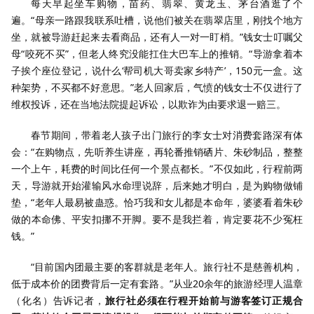
每天早起坐车购物，苗药、翡翠、黄龙玉、茅台酒逛了个
遍。“母亲一路跟我联系吐槽，说他们被关在翡翠店里，刚找个地方
坐，就被导游赶起来去看商品，还有人一对一盯梢。”钱女士叮嘱父
母“咬死不买”，但老人终究没能扛住大巴车上的推销。“导游拿着本
子挨个座位登记，说什么‘帮司机大哥卖家乡特产’，150元一盒。这
种架势，不买都不好意思。”老人回家后，气愤的钱女士不仅进行了
维权投诉，还在当地法院提起诉讼，以欺诈为由要求退一赔三。
春节期间，带着老人孩子出门旅行的李女士对消费套路深有体
会：“在购物点，先听养生讲座，再轮番推销硒片、朱砂制品，整整
一个上午，耗费的时间比任何一个景点都长。”不仅如此，行程前两
天，导游就开始灌输风水命理说辞，后来她才明白，是为购物做铺
垫，“老年人最易被蛊惑。恰巧我和女儿都是本命年，婆婆看着朱砂
做的本命佛、平安扣挪不开脚。要不是我拦着，肯定要花不少冤枉
钱。”
“目前国内团最主要的客群就是老年人。旅行社不是慈善机构，
低于成本价的团费背后一定有套路。”从业20余年的旅游经理人温章
（化名）告诉记者，
旅行社必须在行程开始前与游客签订正规合