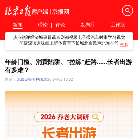
新闻
理论
|
评论
发布厅
工作室
热点
锐评
经济
城事
辟谣
京剧
都视频
电子报
汽车
时事
学习
视觉
艺绽
深读
京味
纸上听
体育
天下
长城
北京民声
北晚在线
年龄门槛、消费陷阱、“拉练”赶路……长者出游
有多难？
来源：
北京日报客户端
2026-04-03 10:02