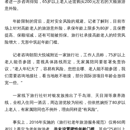
者进一步咨询得知，65岁以上老人还需购买200元左右的大额旅游
意外险。
年龄限制的背后，是对安全风险的规避。记者了解到，目前市
场上针对高龄老人的旅游意外险，承保年龄上限多为80岁，且保费
提高、保额缩减，还有可能被拒保。旅行社承接高龄老人的经营风
险增大，无形中筑起年龄门槛。
记者咨询朝阳大悦城附近一家旅行社，工作人员称，75岁以上
老人能否参团，需视具体路线而定，无家属陪同要签署免责协
议，“老人年纪大了，容易有风险。您想去哪、老人能不能参团，我
们需要咨询地接社，看当地敢不敢接，部分国际游项目年龄会放得
宽一些。”
一家线下旅行社针对银发族推出了千岛湖、天目湖等康养路
线，全程入住同一酒店，周边游览较为轻松，但依然婉拒了80岁以
上老人，有家属陪同也不例外，理由同样是“有风险”。
事实上，2016年实施的《旅行社老年旅游服务规范》仅将60周
岁以上界定为老年旅游者，
并未设置硬性年龄门槛
。其中“75岁以上