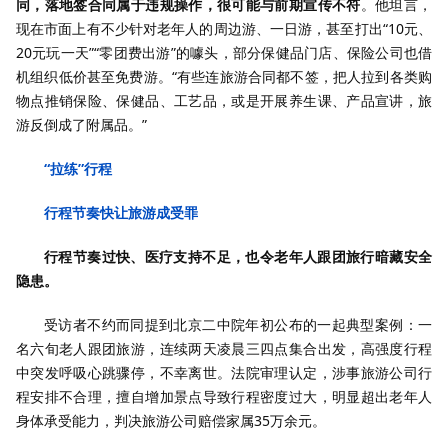
同，落地签合同属于违规操作，很可能与前期宣传不符
。他坦言，
现在市面上有不少针对老年人的周边游、一日游，甚至打出“10元、
20元玩一天”“零团费出游”的噱头，部分保健品门店、保险公司也借
机组织低价甚至免费游。“有些连旅游合同都不签，把人拉到各类购
物点推销保险、保健品、工艺品，或是开展养生课、产品宣讲，旅
游反倒成了附属品。”
“拉练”行程
行程节奏快让旅游成受罪
行程节奏过快、医疗支持不足，也令老年人跟团旅行暗藏安全
隐患。
受访者不约而同提到北京二中院年初公布的一起典型案例：一
名六旬老人跟团旅游，连续两天凌晨三四点集合出发，高强度行程
中突发呼吸心跳骤停，不幸离世。法院审理认定，涉事旅游公司行
程安排不合理，擅自增加景点导致行程密度过大，明显超出老年人
身体承受能力，判决旅游公司赔偿家属35万余元。