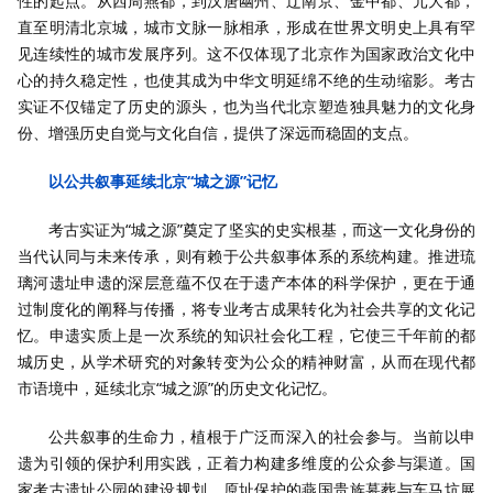
性的起点。从西周燕都，到汉唐幽州、辽南京、金中都、元大都，
直至明清北京城，城市文脉一脉相承，形成在世界文明史上具有罕
见连续性的城市发展序列。这不仅体现了北京作为国家政治文化中
心的持久稳定性，也使其成为中华文明延绵不绝的生动缩影。考古
实证不仅锚定了历史的源头，也为当代北京塑造独具魅力的文化身
份、增强历史自觉与文化自信，提供了深远而稳固的支点。
以公共叙事延续北京“城之源”记忆
考古实证为“城之源”奠定了坚实的史实根基，而这一文化身份的
当代认同与未来传承，则有赖于公共叙事体系的系统构建。推进琉
璃河遗址申遗的深层意蕴不仅在于遗产本体的科学保护，更在于通
过制度化的阐释与传播，将专业考古成果转化为社会共享的文化记
忆。申遗实质上是一次系统的知识社会化工程，它使三千年前的都
城历史，从学术研究的对象转变为公众的精神财富，从而在现代都
市语境中，延续北京“城之源”的历史文化记忆。
公共叙事的生命力，植根于广泛而深入的社会参与。当前以申
遗为引领的保护利用实践，正着力构建多维度的公众参与渠道。国
家考古遗址公园的建设规划、原址保护的燕国贵族墓葬与车马坑展