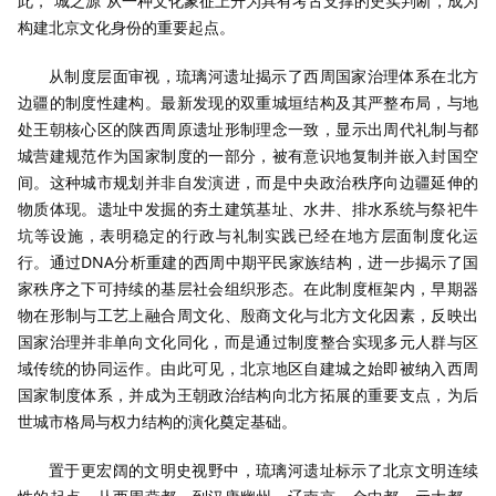
此，“城之源”从一种文化象征上升为具有考古支撑的史实判断，成为
构建北京文化身份的重要起点。
从制度层面审视，琉璃河遗址揭示了西周国家治理体系在北方
边疆的制度性建构。最新发现的双重城垣结构及其严整布局，与地
处王朝核心区的陕西周原遗址形制理念一致，显示出周代礼制与都
城营建规范作为国家制度的一部分，被有意识地复制并嵌入封国空
间。这种城市规划并非自发演进，而是中央政治秩序向边疆延伸的
物质体现。遗址中发掘的夯土建筑基址、水井、排水系统与祭祀牛
坑等设施，表明稳定的行政与礼制实践已经在地方层面制度化运
行。通过DNA分析重建的西周中期平民家族结构，进一步揭示了国
家秩序之下可持续的基层社会组织形态。在此制度框架内，早期器
物在形制与工艺上融合周文化、殷商文化与北方文化因素，反映出
国家治理并非单向文化同化，而是通过制度整合实现多元人群与区
域传统的协同运作。由此可见，北京地区自建城之始即被纳入西周
国家制度体系，并成为王朝政治结构向北方拓展的重要支点，为后
世城市格局与权力结构的演化奠定基础。
置于更宏阔的文明史视野中，琉璃河遗址标示了北京文明连续