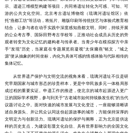
示、遗迹三维模型构建等项目，共同将遗址转化为可感、可知、可
游的公共文化空间。北京考古遗址博物馆（琉璃河遗址馆区）依
托“燕都工坊”等活动，将拓片、雕版印刷等传统技艺与体验式教育相
结合，让参与者在动手实践中深度感知燕都文明。同时，持续开展
的公众考古季、国际田野考古学校等，正推动社会成员从历史的旁
观者转变为文化记忆的建构者与传承者。当青少年在模拟探方中亲
手“发现”历史，当家庭在专题展览前凝视“太保墉燕”铭文，“城之
源”便从抽象的时间坐标，内化为具体可感的情感体验与代际相传的
集体记忆。
从世界遗产保护与文明交流的视角来看，琉璃河遗址不仅是研
究早期国家与城市形态的珍贵样本，更是中华民族多元一体格局形
成过程的重要实证。申遗工作的推进，使北京的城市起源进入更广
泛的国际学术视野，参与到关于“古老城市如何持续焕发生机”的当代
议题讨论之中。面对快速的城市发展与文化变迁，一座能够清晰讲
述自身源头、并让民众认同这份起源故事的城市，方能保持深厚的
文明定力与创新活力。琉璃河遗址的保护与阐释，正为北京提供这
样的历史支点，为建设彰显文化自信、具有世界影响力的全国文化