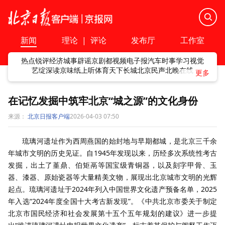
新闻
理论
|
评论
发布厅
工作室
热点
锐评
经济
城事
辟谣
京剧
都视频
电子报
汽车
时事
学习
视觉
艺绽
深读
京味
纸上听
体育
天下
长城
北京民声
北晚在线
在记忆发掘中筑牢北京“城之源”的文化身份
来源：
北京日报客户端
2026-04-03 07:50
琉璃河遗址作为西周燕国的始封地与早期都城，是北京三千余
年城市文明的历史见证。自1945年发现以来，历经多次系统性考古
发掘，出土了堇鼎、伯矩鬲等国宝级青铜器，以及刻字甲骨、玉
器、漆器、原始瓷器等大量精美文物，展现出北京城市文明的光辉
起点。琉璃河遗址于2024年列入中国世界文化遗产预备名单，2025
年入选“2024年度全国十大考古新发现”。《中共北京市委关于制定
北京市国民经济和社会发展第十五个五年规划的建议》进一步提