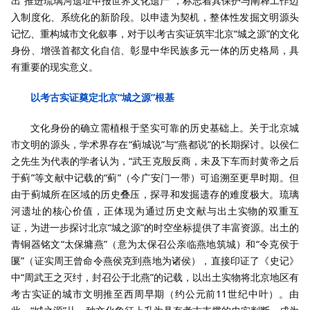
出“推进琉璃河遗址申报世界文化遗产”，标志着其保护与阐释工作迈
入制度化、系统化的新阶段。以申遗为契机，整体性发掘文明源头
记忆、重构城市文化叙事，对于以考古实证筑牢北京“城之源”的文化
身份、增强首都文化自信、彰显中华民族多元一体的历史格局，具
有重要的现实意义。
以考古实证奠定北京“城之源”根基
文化身份的确立需植根于坚实可靠的历史基础上。关于北京城
市文明的源头，学术界存在“蓟城说”与“燕都说”的长期探讨。以侯仁
之先生为代表的学者认为，“武王克殷反商，未及下车而封黄帝之后
于蓟”等文献中记载的“蓟”（今广安门一带）可追溯至更早时期。但
由于蓟城所在区域的历史叠压，探寻和发掘遗存的难度极大。琉璃
河遗址的核心价值，正体现为通过历史文献与出土实物的双重互
证，为进一步探讨北京“城之源”的时空坐标提供了丰富资源。出土的
青铜器铭文“太保墉燕”（意为太保召公亲临燕地筑城）和“令克侯于
匽”（证实周王曾命令燕侯克到燕地为诸侯），直接印证了《史记》
中“周武王之灭纣，封召公于北燕”的记载，以出土实物将北京地区有
考古实证的城市文明推至西周早期（约公元前11世纪中叶）。由