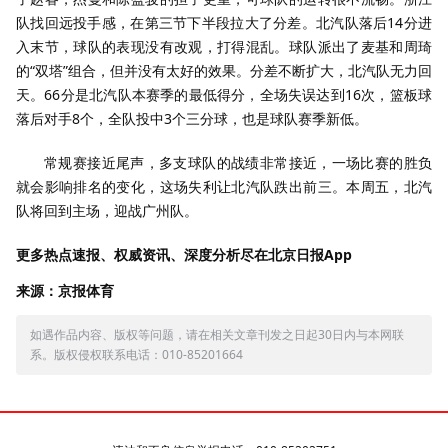
队找回远投手感，在第三节下半段拉大了分差。北汽队落后14分进
入末节，球队的表现没有改观，打得混乱。球队派出了麦基和周琦
的“双塔”组合，但并没有太好的效果。分差不断扩大，北汽队无力回
天。66分是北汽队本赛季的最低得分，全场失误达到16次，篮板球
落后对手8个，全队投中3个三分球，也是球队赛季新低。
常规赛接近尾声，多支球队的战绩非常接近，一场比赛的胜负
就会影响排名的变化，这场失利让北汽队跌出前三。本周五，北汽
队将回到主场，迎战广州队。
更多热点速报、权威资讯、深度分析尽在北京日报App
来源：京报体育
如遇作品内容、版权等问题，请在相关文章刊发之日起30日内与本网联
系。版权侵权联系电话：010-85201664