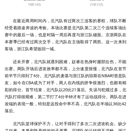
在最近两周时间内，北汽队有过两次三连客的赛程，球队不断
经受着路途奔波的考验。本场比赛是北汽队第二次三个连续客场比
赛中的最后一场，也是时隔一周后再度与浙江队碰面。京浙两队在
本赛季已经有过两次交手，北汽队在主场取得了两胜。这一次来到
客场，浙江队希望扳回一城。
还未开赛，北汽队就遇到困难，赵睿在热身时腿部拉伤，不能
出赛。两队开场后进攻效率都不高，上分速度很慢，北汽队在首节
前半节只得到了4分。北汽队的麦基与浙江队的琼斯在NBA时曾是队
友，如今在CBA成为了对手，两人在内线的拼争很激烈，也都有精
彩的得分。首节结束，北汽队以20比21落后。失误与犯规过多，北
汽队打得很艰难，第二节打了4分半钟才有了运动战得分。两队在进
攻端的表现一般，特别是远投命中率不高，北汽队在半场以36比42
落后。
北汽队篮球保护不力，让对手得到了多次二次进攻机会。缺少
了赵睿，杰曼和陈盈骏的担子更重，可球队的运转很不流畅。浙江