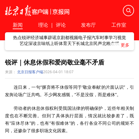
新闻
理论
|
评论
发布厅
工作室
热点
锐评
经济
城事
辟谣
京剧
都视频
电子报
汽车
时事
学习
视觉
艺绽
深读
京味
纸上听
体育
天下
长城
北京民声
北晚在线
锐评｜休息休假和爱岗敬业毫不矛盾
来源：
北京日报客户端
2026-04-01 18:07
连日来，一句“摒弃将不休假等同于‘敬业奉献’的片面认识”，引
发舆论场广泛共鸣。不少网友感慨，“不是没假，而是难休”。
劳动者的休息休假权利受我国法律的明确保护，近些年相关制
度也在不断完善。但到了具体执行层面，情况就比较参差了，既
有“应休尽休”的，也有“有假难休”的，各行各业不同公司的规矩不
同，还掺杂了很多职场文化因素。