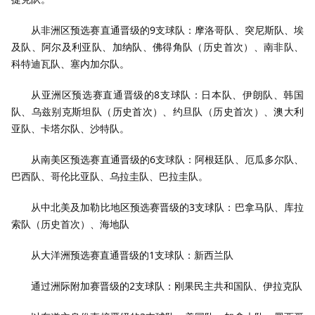
从非洲区预选赛直通晋级的9支球队：摩洛哥队、突尼斯队、埃
及队、阿尔及利亚队、加纳队、佛得角队（历史首次）、南非队、
科特迪瓦队、塞内加尔队。
从亚洲区预选赛直通晋级的8支球队：日本队、伊朗队、韩国
队、乌兹别克斯坦队（历史首次）、约旦队（历史首次）、澳大利
亚队、卡塔尔队、沙特队。
从南美区预选赛直通晋级的6支球队：阿根廷队、厄瓜多尔队、
巴西队、哥伦比亚队、乌拉圭队、巴拉圭队。
从中北美及加勒比地区预选赛晋级的3支球队：巴拿马队、库拉
索队（历史首次）、海地队
从大洋洲预选赛直通晋级的1支球队：新西兰队
通过洲际附加赛晋级的2支球队：刚果民主共和国队、伊拉克队