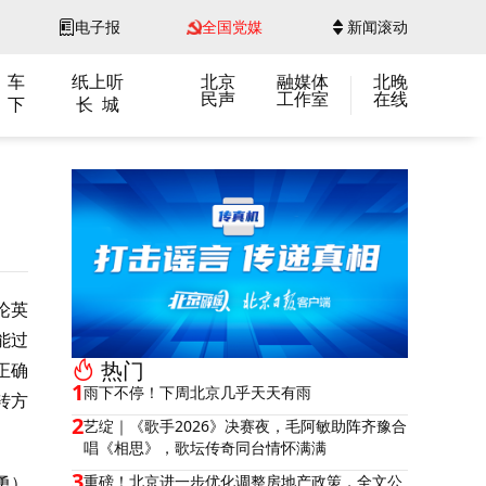
电子报
全国党媒
新闻滚动
 车
纸上听
北京
融媒体
北晚
民声
工作室
在线
 下
长 城
论英
能过
热门
正确
1
雨下不停！下周北京几乎天天有雨
转方
2
艺绽｜《歌手2026》决赛夜，毛阿敏助阵齐豫合
唱《相思》，歌坛传奇同台情怀满满
3
勇）
重磅！北京进一步优化调整房地产政策，全文公