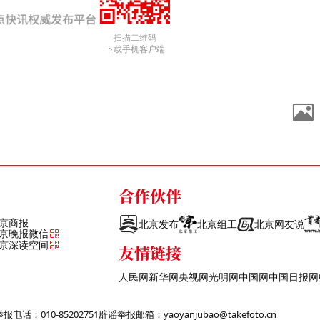
扫描二维码
下载手机客户端
合作伙伴
京商报
北京发布
北京组工
北京网友说
京晚报微信
京深读空间
友情链接
人民网
新华网
央视网
光明网
中国网
中国日报网
话：010-85202751
辟谣举报邮箱：yaoyanjubao@takefoto.cn