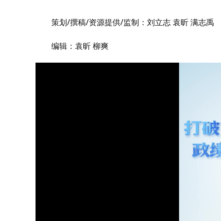
策划/撰稿/资源提供/监制：刘立志 袁昕 满志禹
编辑：袁昕 柳爽