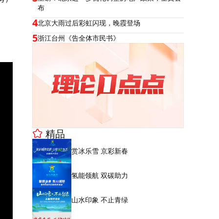
布
4
北京大雨过后彩虹闪现，晚霞登场
5
浙江台州《告全体市民书》
精品
赏冰乐雪 京彩新春
氢能领航 双碳助力
山水印象 不止青绿