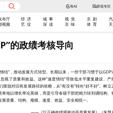
有AI
辟谣专区
发布厅
经 济
城 事
视 觉
京 剧
汽
都视频
艺 绽
深 读
京 味
体 育
天
DP”的政绩考核导向
情结”，推动发展方式转型。长期以来，一些干部习惯于以GDP
忽视了质量和效益。这种“速度情结”导致低水平重复建设、产
摆脱对旧有发展路径的依赖，从“有没有”转向“好不好”。树立
再简单地以增长率论英雄，而是引导各级干部把精力转到调结构、
发展质量、结构、规模、速度、效益、安全相统一。
——《以正确政绩观推动高质量发展》（朱慧