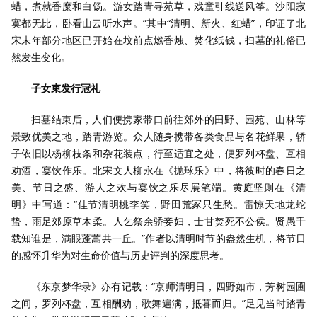
蜡，煮就香糜和白饧。游女踏青寻苑草，戏童引线送风筝。沙阳寂
寞都无比，卧看山云听水声。”其中“清明、新火、红蜡”，印证了北
宋末年部分地区已开始在坟前点燃香烛、焚化纸钱，扫墓的礼俗已
然发生变化。
子女束发行冠礼
扫墓结束后，人们便携家带口前往郊外的田野、园苑、山林等
景致优美之地，踏青游览。众人随身携带各类食品与名花鲜果，轿
子依旧以杨柳枝条和杂花装点，行至适宜之处，便罗列杯盘、互相
劝酒，宴饮作乐。北宋文人柳永在《抛球乐》中，将彼时的春日之
美、节日之盛、游人之欢与宴饮之乐尽展笔端。黄庭坚则在《清
明》中写道：“佳节清明桃李笑，野田荒冢只生愁。雷惊天地龙蛇
蛰，雨足郊原草木柔。人乞祭余骄妾妇，士甘焚死不公侯。贤愚千
载知谁是，满眼蓬蒿共一丘。”作者以清明时节的盎然生机，将节日
的感怀升华为对生命价值与历史评判的深度思考。
《东京梦华录》亦有记载：“京师清明日，四野如市，芳树园圃
之间，罗列杯盘，互相酬劝，歌舞遍满，抵暮而归。”足见当时踏青