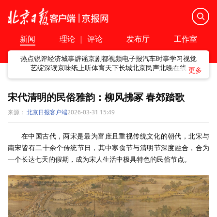
新闻
理论
|
评论
发布厅
工作室
热点
锐评
经济
城事
辟谣
京剧
都视频
电子报
汽车
时事
学习
视觉
艺绽
深读
京味
纸上听
体育
天下
长城
北京民声
北晚在线
宋代清明的民俗雅韵：柳风拂冢 春郊踏歌
来源：
北京日报客户端
2026-03-31 15:49
在中国古代，两宋是最为富庶且重视传统文化的朝代，北宋与
南宋皆有二十余个传统节日，其中寒食节与清明节深度融合，合为
一个长达七天的假期，成为宋人生活中极具特色的民俗节点。