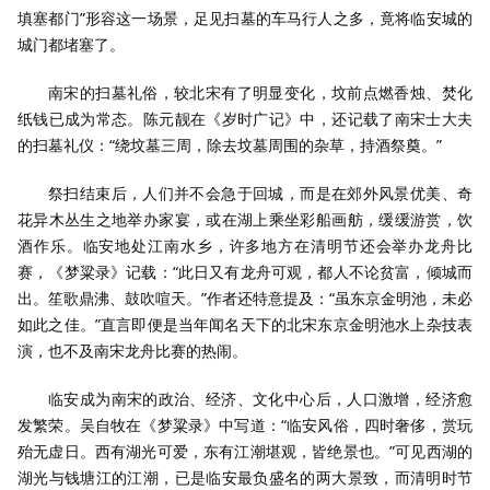
填塞都门”形容这一场景，足见扫墓的车马行人之多，竟将临安城的
城门都堵塞了。
南宋的扫墓礼俗，较北宋有了明显变化，坟前点燃香烛、焚化
纸钱已成为常态。陈元靓在《岁时广记》中，还记载了南宋士大夫
的扫墓礼仪：“绕坟墓三周，除去坟墓周围的杂草，持酒祭奠。”
祭扫结束后，人们并不会急于回城，而是在郊外风景优美、奇
花异木丛生之地举办家宴，或在湖上乘坐彩船画舫，缓缓游赏，饮
酒作乐。临安地处江南水乡，许多地方在清明节还会举办龙舟比
赛，《梦粱录》记载：“此日又有龙舟可观，都人不论贫富，倾城而
出。笙歌鼎沸、鼓吹喧天。”作者还特意提及：“虽东京金明池，未必
如此之佳。”直言即便是当年闻名天下的北宋东京金明池水上杂技表
演，也不及南宋龙舟比赛的热闹。
临安成为南宋的政治、经济、文化中心后，人口激增，经济愈
发繁荣。吴自牧在《梦粱录》中写道：“临安风俗，四时奢侈，赏玩
殆无虚日。西有湖光可爱，东有江潮堪观，皆绝景也。”可见西湖的
湖光与钱塘江的江潮，已是临安最负盛名的两大景致，而清明时节