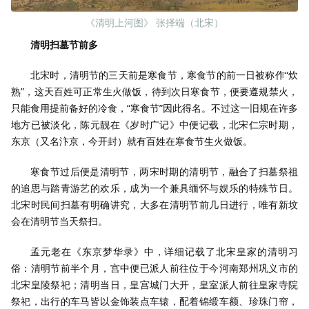
《清明上河图》 张择端（北宋）
清明扫墓节前多
北宋时，清明节的三天前是寒食节，寒食节的前一日被称作“炊
熟”，这天百姓可正常生火做饭，待到次日寒食节，便要遵规禁火，
只能食用提前备好的冷食，“寒食节”因此得名。不过这一旧规在许多
地方已被淡化，陈元靓在《岁时广记》中便记载，北宋仁宗时期，
东京（又名汴京，今开封）就有百姓在寒食节生火做饭。
寒食节过后便是清明节，两宋时期的清明节，融合了扫墓祭祖
的追思与踏青游艺的欢乐，成为一个兼具缅怀与娱乐的特殊节日。
北宋时民间扫墓有明确讲究，大多在清明节前几日进行，唯有新坟
会在清明节当天祭扫。
孟元老在《东京梦华录》中，详细记载了北宋皇家的清明习
俗：清明节前半个月，宫中便已派人前往位于今河南郑州巩义市的
北宋皇陵祭祀；清明当日，皇宫城门大开，皇室派人前往皇家寺院
祭祀，出行的车马皆以金饰装点车辕，配着锦缎车额、珍珠门帘，