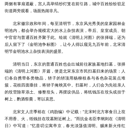
两侧有掌扇遮蔽，宫人高举绢纱灯笼在前引路，城中百姓纷纷驻足
街道两旁观看，场面热闹非凡。
北宋徽宗政和年间，每至清明节，东京风光秀美的皇家园林金
明池内，都会举办规模宏大的水上杂技表演，帝后、皇室成员、朝
中官宦与普通百姓齐聚于此。绘就《清明上河图》的张择端，还为
后人留下了《金明池争标图》，让今人得以窥见九百年前，北宋清
明节金明池水上杂技表演的盛景。
清明当日，东京的普通百姓也会出城前往家族墓地扫墓，张择
端的《清明上河图》开篇，便是北宋东京市民扫墓归来的场景：人
们各自携带各类物品，轿子的轿顶用杨柳枝条与各色杂花装点堆
簇，花枝四面垂挂，将轿子掩映其中。扫墓时，人们会为先祖亲人
的坟茔除草添土、修整坟头，再摆设供品，将纸钱压在坟头或挂于
树上，酌酒祭奠，寄以哀思。
北宋文人庄季裕在《鸡肋编》中记载：“北宋时北方寒食日上坟
不用香、火，纸钱挂在坟墓附近树上。”而抗金名臣李纲则在《清明
日》中写道：“忆昔叨尘寓帝京，春光淡荡值清明。赐来新火传红