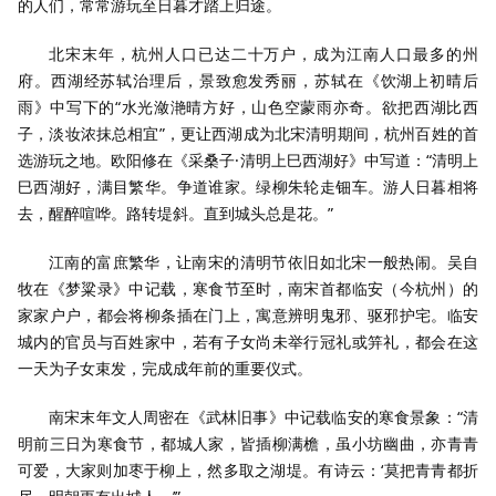
的人们，常常游玩至日暮才踏上归途。
北宋末年，杭州人口已达二十万户，成为江南人口最多的州
府。西湖经苏轼治理后，景致愈发秀丽，苏轼在《饮湖上初晴后
雨》中写下的“水光潋滟晴方好，山色空蒙雨亦奇。欲把西湖比西
子，淡妆浓抹总相宜”，更让西湖成为北宋清明期间，杭州百姓的首
选游玩之地。欧阳修在《采桑子·清明上巳西湖好》中写道：“清明上
巳西湖好，满目繁华。争道谁家。绿柳朱轮走钿车。游人日暮相将
去，醒醉喧哗。路转堤斜。直到城头总是花。”
江南的富庶繁华，让南宋的清明节依旧如北宋一般热闹。吴自
牧在《梦粱录》中记载，寒食节至时，南宋首都临安（今杭州）的
家家户户，都会将柳条插在门上，寓意辨明鬼邪、驱邪护宅。临安
城内的官员与百姓家中，若有子女尚未举行冠礼或笄礼，都会在这
一天为子女束发，完成成年前的重要仪式。
南宋末年文人周密在《武林旧事》中记载临安的寒食景象：“清
明前三日为寒食节，都城人家，皆插柳满檐，虽小坊幽曲，亦青青
可爱，大家则加枣于柳上，然多取之湖堤。有诗云：‘莫把青青都折