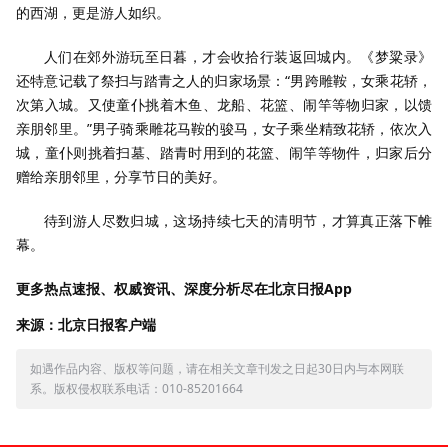
的西湖，更是游人如织。
人们在郊外游玩至日暮，才会收拾行装返回城内。《梦粱录》
还特意记载了祭扫与踏青之人的归家场景：“男跨雕鞍，女乘花轿，
次第入城。又使童仆挑着木鱼、龙船、花篮、闹竿等物归家，以馈
亲朋邻里。”男子骑乘雕花马鞍的骏马，女子乘坐精致花轿，依次入
城，童仆则挑着扫墓、踏青时用到的花篮、闹竿等物件，归家后分
赠给亲朋邻里，分享节日的美好。
待到游人尽数归城，这场持续七天的清明节，才算真正落下帷
幕。
更多热点速报、权威资讯、深度分析尽在北京日报App
来源：北京日报客户端
如遇作品内容、版权等问题，请在相关文章刊发之日起30日内与本网联
系。版权侵权联系电话：010-85201664