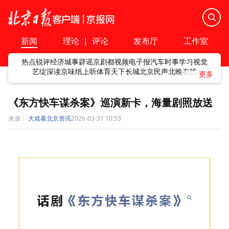
新闻
理论
|
评论
发布厅
工作室
热点
锐评
经济
城事
辟谣
京剧
都视频
电子报
汽车
时事
学习
视觉
艺绽
深读
京味
纸上听
体育
天下
长城
北京民声
北晚在线
《东方快车谋杀案》巡演新卡，海量剧照放送
来源：
大戏看北京资讯
2026-03-31 10:53