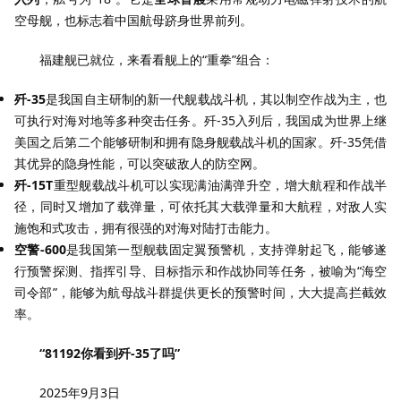
空母舰，也标志着中国航母跻身世界前列。
福建舰已就位，来看看舰上的“重拳”组合：
歼-35
是我国自主研制的新一代舰载战斗机，其以制空作战为主，也
可执行对海对地等多种突击任务。歼-35入列后，我国成为世界上继
美国之后第二个能够研制和拥有隐身舰载战斗机的国家。歼-35凭借
其优异的隐身性能，可以突破敌人的防空网。
歼-15T
重型舰载战斗机可以实现满油满弹升空，增大航程和作战半
径，同时又增加了载弹量，可依托其大载弹量和大航程，对敌人实
施饱和式攻击，拥有很强的对海对陆打击能力。
空警-600
是我国第一型舰载固定翼预警机，支持弹射起飞，能够遂
行预警探测、指挥引导、目标指示和作战协同等任务，被喻为“海空
司令部”，能够为航母战斗群提供更长的预警时间，大大提高拦截效
率。
“81192你看到歼-35了吗”
2025年9月3日