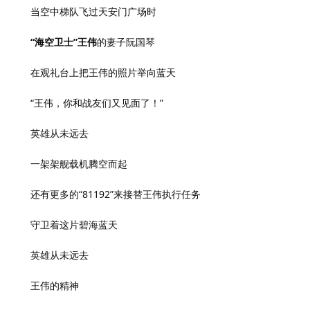
当空中梯队飞过天安门广场时
“海空卫士”王伟
的妻子阮国琴
在观礼台上把王伟的照片举向蓝天
“王伟，你和战友们又见面了！”
英雄从未远去
一架架舰载机腾空而起
还有更多的“81192”来接替王伟执行任务
守卫着这片碧海蓝天
英雄从未远去
王伟的精神