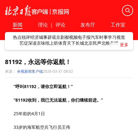
新闻
理论
|
评论
发布厅
工作室
热点
锐评
经济
城事
辟谣
京剧
都视频
电子报
汽车
时事
学习
视觉
艺绽
深读
京味
纸上听
体育
天下
长城
北京民声
北晚在线
81192，永远等你返航！
来源：
央视新闻客户端
2026-03-31 08:02
“呼叫81192，请你立即返航！”
“81192收到，我已无法返航，你们继续前进。”
25年前的4月1日
33岁的海军航空兵飞行员王伟