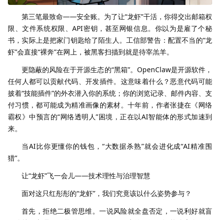
第三笔最致命——安全账。为了让“龙虾”干活，你得交出邮箱权
限、文件系统权限、API密钥，甚至网银信息。你以为是雇了个秘
书，实际上是把家门钥匙给了陌生人。工信部警告：配置不当的“龙
虾”会直接“裸奔”在网上，被黑客扫描到就是待宰羔羊。
更隐蔽的风险在于开源生态的“黑箱”。OpenClaw是开源软件，
任何人都可以贡献代码、开发插件。这意味着什么？恶意代码可能
披着“技能插件”的外衣潜入你的系统；你的浏览记录、邮件内容、支
付习惯，都可能成为精准画像的素材。十年前，作者张捷在《网络
霸权》中预言的“网络透明人”困境，正在以AI智能体的形式加速到
来。
当AI比你更懂你的钱包，“大数据杀熟”就会进化成“AI精准围
猎”。
让“龙虾”飞一会儿——技术理性与治理智慧
面对这只红彤彤的“龙虾”，我们究竟该以什么姿势参与？
首先，拒绝二极管思维。一说风险就全盘否定，一说利好就盲