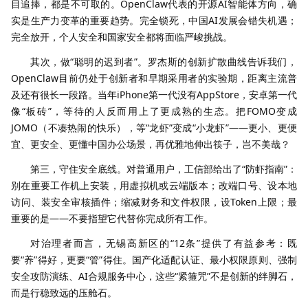
目追捧，都是不可取的。OpenClaw代表的开源AI智能体方向，确
实是生产力变革的重要趋势。完全锁死，中国AI发展会错失机遇；
完全放开，个人安全和国家安全都将面临严峻挑战。
其次，做“聪明的迟到者”。罗杰斯的创新扩散曲线告诉我们，
OpenClaw目前仍处于创新者和早期采用者的实验期，距离主流普
及还有很长一段路。当年iPhone第一代没有AppStore，安卓第一代
像“板砖”，等待的人反而用上了更成熟的生态。把FOMO变成
JOMO（不凑热闹的快乐），等“龙虾”变成“小龙虾”——更小、更便
宜、更安全、更懂中国办公场景，再优雅地伸出筷子，岂不美哉？
第三，守住安全底线。对普通用户，工信部给出了“防虾指南”：
别在重要工作机上安装，用虚拟机或云端版本；改端口号、设本地
访问、装安全审核插件；缩减财务和文件权限，设Token上限；最
重要的是——不要指望它代替你完成所有工作。
对治理者而言，无锡高新区的“12条”提供了有益参考：既
要“养”得好，更要“管”得住。国产化适配认证、最小权限原则、强制
安全攻防演练、AI合规服务中心，这些“紧箍咒”不是创新的绊脚石，
而是行稳致远的压舱石。