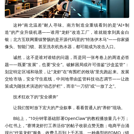
这种“南北温差”耐人寻味。南方制造业重镇看到的是“AI+制
造”的产业升级机遇——谁用“龙虾”改造工厂，谁就能拿到真金白
银；北方互联网重镇警惕的是开源代码里的“特洛伊木马”——你家摄
像头、智能门锁、甚至洗衣机热水器，都可能成为攻击入口。
诚然，这不是谁对谁错的问题，而是同一张考卷上的两道必答
题——既要“发展”，也要“安全”。破解困局或许可借鉴“沙盒监管”：
划定特定区域和场景，让“龙虾”在“有围栏的牧场”里先跑起来。发展
交给市场，安全守住底线，中间地带由监管科技动态调节——让政
策成为随技术演进的“动态护栏”，而非“一刀切”或“一放了之”。
技术狂欢下的“安全裸奔”
让我们暂时放下宏大的产业叙事，看看普通人的“养虾”现场。
B站上，“10分钟零基础部署OpenClaw”的教程播放量几十万；
小红书上，“赛博龙虾打工养活你”的帖子收获点赞无数；电商平台涌
现出“代装龙虾”服务，收费几百到上千不等。一种典型的FOMO（错