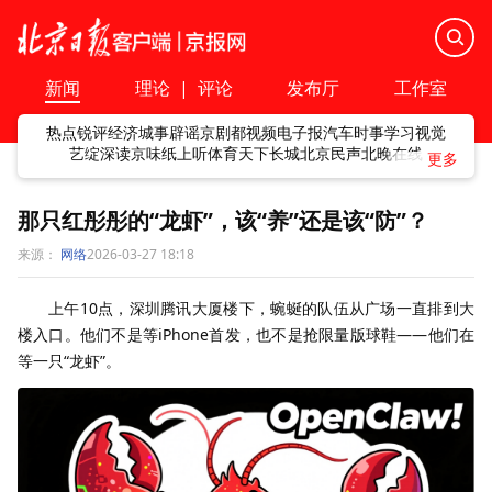
新闻
理论
|
评论
发布厅
工作室
热点
锐评
经济
城事
辟谣
京剧
都视频
电子报
汽车
时事
学习
视觉
艺绽
深读
京味
纸上听
体育
天下
长城
北京民声
北晚在线
那只红彤彤的“龙虾”，该“养”还是该“防”？
来源：
网络
2026-03-27 18:18
上午10点，深圳腾讯大厦楼下，蜿蜒的队伍从广场一直排到大
楼入口。他们不是等iPhone首发，也不是抢限量版球鞋——他们在
等一只“龙虾”。