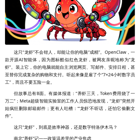
这只“龙虾”不会钳人，却能让你的电脑“成精”。OpenClaw，一
款开源AI智能体，因为图标酷似红色龙虾，被网友亲昵地称为“龙
虾”。装上它，你的电脑就能自主浏览网页、写邮件、安排日程，甚
至替你完成复杂的购物和支付。听起来像是雇了个“7×24小时数字员
工”，而且不要五险一金。
但故事总有B面。有媒体报道：“养虾三天，Token费用烧了一
万二”；Meta超级智能实验室的工作人员惊恐地发现，“龙虾”突然开
始疯狂删除邮箱邮件；更有人吐槽：“‘龙虾’不听话，还怕它偷删文
件”。
这只“龙虾”，到底是效率神器，还是数字特洛伊木马？
南北“养虾”记——政策温差里的产业焦虑