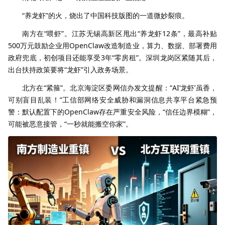
“养龙虾”的火，烧出了中国科技版图的一道微妙裂痕。
南方在“喂虾”。江苏无锡高新区甩出“养龙虾12条”，最高补贴
500万元鼓励企业用OpenClaw改造制造业，算力、数据、部署费用
政府兜底，初创项目还能享受3年“零房租”。深圳龙岗区紧随其后，
出台扶持政策要将“龙虾”引入政务场景。
北方在“紧箍”。北京海淀区委网信办发文提醒：“AI‘龙虾’虽香，
可别盲目乱装！”工信部网络安全威胁和漏洞信息共享平台紧急预
警：默认配置下的OpenClaw存在严重安全风险，“信任边界模糊”，
可能被恶意接管，“一秒就能搬空你家”。