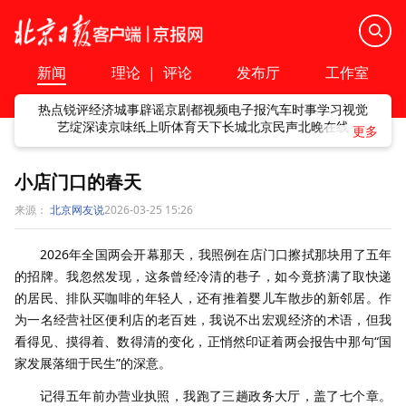
新闻
理论
|
评论
发布厅
工作室
热点
锐评
经济
城事
辟谣
京剧
都视频
电子报
汽车
时事
学习
视觉
艺绽
深读
京味
纸上听
体育
天下
长城
北京民声
北晚在线
小店门口的春天
来源：
北京网友说
2026-03-25 15:26
2026年全国两会开幕那天，我照例在店门口擦拭那块用了五年
的招牌。我忽然发现，这条曾经冷清的巷子，如今竟挤满了取快递
的居民、排队买咖啡的年轻人，还有推着婴儿车散步的新邻居。作
为一名经营社区便利店的老百姓，我说不出宏观经济的术语，但我
看得见、摸得着、数得清的变化，正悄然印证着两会报告中那句“国
家发展落细于民生”的深意。
记得五年前办营业执照，我跑了三趟政务大厅，盖了七个章。