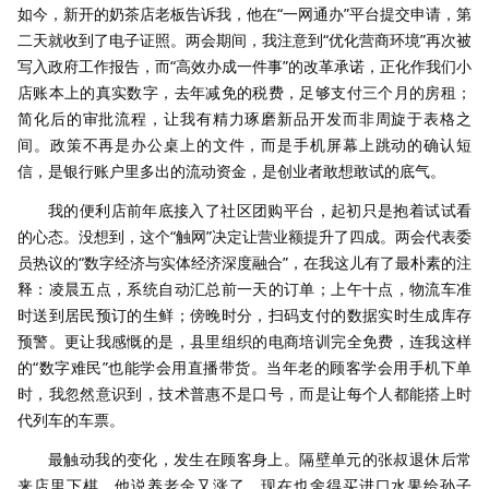
如今，新开的奶茶店老板告诉我，他在“一网通办”平台提交申请，第
二天就收到了电子证照。两会期间，我注意到“优化营商环境”再次被
写入政府工作报告，而“高效办成一件事”的改革承诺，正化作我们小
店账本上的真实数字，去年减免的税费，足够支付三个月的房租；
简化后的审批流程，让我有精力琢磨新品开发而非周旋于表格之
间。政策不再是办公桌上的文件，而是手机屏幕上跳动的确认短
信，是银行账户里多出的流动资金，是创业者敢想敢试的底气。
我的便利店前年底接入了社区团购平台，起初只是抱着试试看
的心态。没想到，这个“触网”决定让营业额提升了四成。两会代表委
员热议的“数字经济与实体经济深度融合”，在我这儿有了最朴素的注
释：凌晨五点，系统自动汇总前一天的订单；上午十点，物流车准
时送到居民预订的生鲜；傍晚时分，扫码支付的数据实时生成库存
预警。更让我感慨的是，县里组织的电商培训完全免费，连我这样
的“数字难民”也能学会用直播带货。当年老的顾客学会用手机下单
时，我忽然意识到，技术普惠不是口号，而是让每个人都能搭上时
代列车的车票。
最触动我的变化，发生在顾客身上。隔壁单元的张叔退休后常
来店里下棋，他说养老金又涨了，现在也舍得买进口水果给孙子