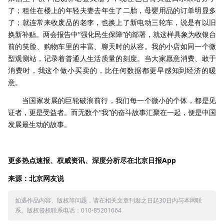
了；租住在楼上的年轻夫妻去年生了二胎，母婴用品的订单明显多
了；就连常来收废品的老李，也换上了新电动三轮车，说是有以旧
换新补贴。两会报告中“强化民生保障”的部署，就这样具象为收银台
前的笑脸、购物车里的丰富、聊天时的从容。我的小店如同一个微
型观测站，记录着普通人生活质量的刻度。当大家愿意消费、敢于
消费时，我这个做小买卖的，比任何数据都更早感知到经济的暖
意。
当国家发展的巨轮破浪前行，我们每一个微小的个体，都是见
证者，更是受益者。而无数个“我”的奋斗故事汇聚在一起，便是中国
发展最生动的故事。
更多热点速报、权威资讯、深度分析尽在北京日报App
来源：北京网友说
如遇作品内容、版权等问题，请在相关文章刊发之日起30日内与本网联
系。版权侵权联系电话：010-85201664