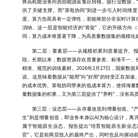
将高耗能业务向西部能源富集区转移。据行业数据，“
供了关键支撑。而“算电协同”则进一步引入时间维
度。算力负荷具有一定弹性，若能将部分非实时计算
消纳。这一层是智能经济的“骨架”，它的升级方向
同，算力成本将显著下降，为高质量数据集的规模化
第二层：要素层——从规模积累到质量提升。报
段。长期以来，数据资源存在质量参差、标准不一、
精准、规范的训练素材。2026年2月27日，国家数
设。这意味着数据从“能用”向“好用”的转变正在加
的成本优势。算电协同带来的低成本算力，使得海量
量数据集的积累，又为第三层提供了“养料”，没有高
第三层：业态层——从存量改造到增量创造。“产业
生”则是增量创造，即业务本身以AI为核心设计，离
属于智能原生业态。报告提出“培育智能原生新业态
官”，它是前两层投入的最终产出，同时也反向驱动