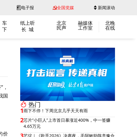
电子报
全国党媒
新闻滚动
 车
纸上听
北京
融媒体
北晚
民声
工作室
在线
 下
长 城
”，
我国
热门
1
雨下不停！下周北京几乎天天有雨
2
芯片“小巨人”上市首日暴涨近400%，中一签赚
4.65万元
的价
3
艺绽｜《歌手2026》决赛夜，毛阿敏助阵齐豫合