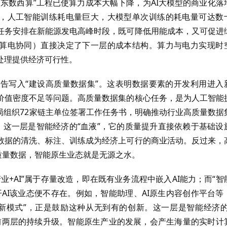
东数西算”工程已使算力成本大幅下降，为AI大模型的商业化落
度，人工智能训练耗电量巨大，大模型单次训练的耗电量可达数
任务安排在新能源发电高峰时段，既可降低用能成本，又可促进
（算电协同）直接决定了下一层的成本结构。算力与电力实现时
处理提供经济可行性。
告写入“建设高质量数据集”。这表明数据要素的开发利用进入
价值密度不足等问题。高质量数据集的核心任务，是为人工智能
据局组织72家链主单位签署工作任务书，明确推动行业高质量数据
速。这一层是智能经济的“血液”，它的质量提升直接依赖于基础设
数据的清洗、标注、训练成为经济上可行的商业活动。反过来，
质量数据，智能原生业态就是无源之水。
+AI”属于存量改造，即在既有业务流程中嵌入AI能力；而“智
开AI该业态便不存在。例如，智能助理、AI原生内容创作平台等
新模式”，正是鼓励这种从无到有的创新。这一层是智能经济的
前两层的持续升级。智能原生产业的发展，会产生海量的实时计