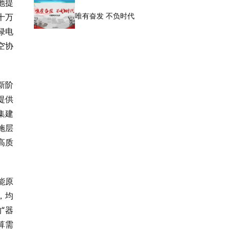
地提
唯有奋发 不负时代
十万
绿电
空协
新阶
提供
集建
施层
高质
能原
，均
“器
算需