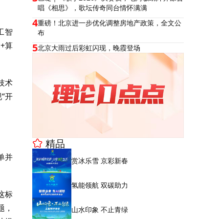
唱《相思》，歌坛传奇同台情怀满满
4
重磅！北京进一步优化调整房地产政策，全文公
工智
布
+算
5
北京大雨过后彩虹闪现，晚霞登场
技术
“开
精品
单并
赏冰乐雪 京彩新春
氢能领航 双碳助力
这标
题，
山水印象 不止青绿