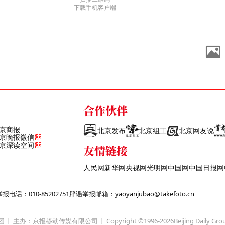
下载手机客户端
合作伙伴
京商报
北京发布
北京组工
北京网友说
京晚报微信
京深读空间
友情链接
人民网
新华网
央视网
光明网
中国网
中国日报网
话：010-85202751
辟谣举报邮箱：yaoyanjubao@takefoto.cn
团
主办：京报移动传媒有限公司
Copyright ©1996-
2026
Beijing Daily Gro