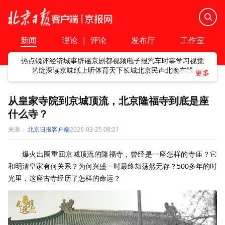
新闻
理论
|
评论
发布厅
工作室
热点
锐评
经济
城事
辟谣
京剧
都视频
电子报
汽车
时事
学习
视觉
艺绽
深读
京味
纸上听
体育
天下
长城
北京民声
北晚在线
从皇家寺院到京城顶流，北京隆福寺到底是座
什么寺？
来源：
北京日报客户端
2026-03-25 08:21
爆火出圈重回京城顶流的隆福寺，曾经是一座怎样的寺庙？它
和明清皇家有何关系？为何兴盛一时最终却荡然无存？500多年的时
光里，这座古寺经历了怎样的命运？