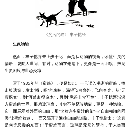
《贪污的猫》 丰子恺绘
生灵物语
然而，丰子恺并未止步于此，而是从动物的视角，读懂生灵的
物语，观察人世间。有时，动物在他笔下，更像是一面明镜，照见
生灵困境与世态炎凉。
写于1935年的《蜜蜂》，便是如此。一只误入书斋的蜜蜂，撞
击玻璃窗，发出“嘚，嘚”的哀响，渴望飞向窗外，飞向春光。从“无
暇探究”，到“耳鼓刺得麻木”，再到“觉得非常可怜”，丰子恺逐渐深
入蜜蜂的世界。那扇玻璃窗，其实不单是玻璃窗，更是一种隐喻。
它一面展示着外面的自由，那“含着许多蜜汁的花”与“自由翱翔的同
类”让蜜蜂着迷，一面又隔开了通往自由的道路。丰子恺指出：“这真
是何等恶毒的东西！”于蜜蜂而言，玻璃是无形的壁垒，于人类而