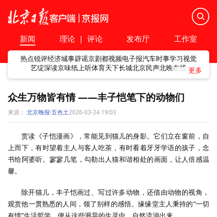
新闻
理论
|
评论
发布厅
工作室
热点
锐评
经济
城事
辟谣
京剧
都视频
电子报
汽车
时事
学习
视觉
艺绽
深读
京味
纸上听
体育
天下
长城
北京民声
北晚在线
众生万物皆有情 ——丰子恺笔下的动物们
来源：
北京晚报·五色土
2026-03-24 19:03
赏读《子恺漫画》，常能见到猫儿的身影。它们立在窗前，自
上而下，有时望着主人与客人吃茶，有时看着牙牙学语的孩子，念
书给阿婆听。寥寥几笔，勾勒出人猫和谐相处的画面，让人倍感温
馨。
除开猫儿，丰子恺画过、写过许多动物，还借由动物的视角，
观赏他一贯熟悉的人间，领了别样的感悟。缘缘堂主人秉持的“一切
有情”生活哲学，便从这些迥异的生灵中，自然流淌出来。