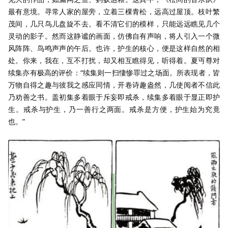
最有意境。寻常人家的屋旁，立着三棵青松，远高过屋顶。枝叶繁
茂间，几只鸟儿盘旋不去。看不清它们的模样，只能远远瞧见几个
灵动的影子。然而这静谧的画面，仿佛自有声响，将人引入一个微
风阵阵、鸟鸣声声的午后。也许，护生的核心，便是这样自然的相
处。你来，我在，互不打扰，却又相互瞧得见，听得着。夏丏尊对
续集亦有极高的评价：“续集则一扫悽惨罪过之场面。所表现者，皆
万物自得之趣与彼我之感应同情，开卷诗趣盎然，几使阅者不信此
乃劝善之书。盖初集多着眼于斥妄即戒杀，续集多着眼于显正即护
生。戒杀与护生，乃一善行之两面。戒杀是方便，护生始为究竟
也。”