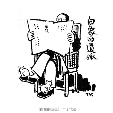
《白象的遗孤》 丰子恺绘