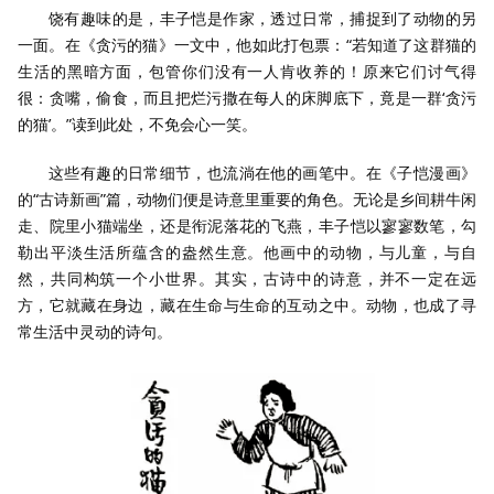
饶有趣味的是，丰子恺是作家，透过日常，捕捉到了动物的另
一面。在《贪污的猫》一文中，他如此打包票：“若知道了这群猫的
生活的黑暗方面，包管你们没有一人肯收养的！原来它们讨气得
很：贪嘴，偷食，而且把烂污撒在每人的床脚底下，竟是一群‘贪污
的猫’。”读到此处，不免会心一笑。
这些有趣的日常细节，也流淌在他的画笔中。在《子恺漫画》
的“古诗新画”篇，动物们便是诗意里重要的角色。无论是乡间耕牛闲
走、院里小猫端坐，还是衔泥落花的飞燕，丰子恺以寥寥数笔，勾
勒出平淡生活所蕴含的盎然生意。他画中的动物，与儿童，与自
然，共同构筑一个小世界。其实，古诗中的诗意，并不一定在远
方，它就藏在身边，藏在生命与生命的互动之中。动物，也成了寻
常生活中灵动的诗句。