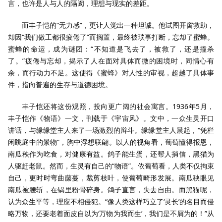
言，也许是人与人的隔阂，理想与现实的差距。
而丰子恺的“无力感”，更让人觉出一种坦诚。他试图开窗救助，
却因“我们做工都很疲倦了”而搁置，最终被琐事打断，忘却了蜜蜂。
蜜蜂的命运，成为谜团：“不知道是飞去了，被救了，还是撞杀
了。”疲倦与忘却，揭示了人在面对具体而微的困境时，同情心有
余，而行动力不足。这使得《蜜蜂》对人性的审视，超越了具体事
件，指向普遍的生存与道德困境。
丰子恺还将这份观照，投向更广阔的社会寓言。1936年5月，
丰子恺作《物语》一文，刊载于《宇宙风》。文中，一众生灵开口
讲话，与缘缘堂主人来了一场激烈的辩斗。缘缘堂主人晨起，“凭栏
闲眺庭中的景物”，胸中浮想联翩。以人的视角看，葡萄懂得报恩，
南瓜秧作为吃食，对健康有益。鸽子能生蛋，还帮人捎信，黑猫为
人驱赶老鼠。然而，生灵有自己的“物语”。依葡萄看，人类不仅拘束
自己，更时时弯曲藤蔓，裁剪枝叶，使葡萄畸形发展。南瓜秧眼见
南瓜被腰斩，在锅里粉骨碎身。鸽子直言，失去自由。而黑猫呢，
认为众生平等，理应不相侵犯。“像人类这样巧立了‘灵长’的名目而侵
略万物，还要老着面皮自以为‘万物为我而生’，我们是不屑为的！”从