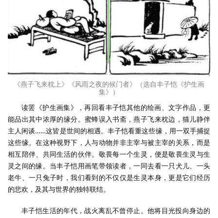
《燕子飞来枕上》《风雨之夜的候门者》（选自丰子恺《护生画
集》）
读罢《护生画集》，再回看丰子恺其他的绘画、文字作品，更
能品出其中浓厚的缘分。蜜蜂误入书斋，燕子飞来枕边，猫儿静伴
主人闲谈……这皆是世间的相遇。丰子恺看重这些缘，用一双手捕捉
这些缘。在这种视野下，人与动物并非主宰与被主宰的关系，而是
相互陪伴、共同生活的伙伴。敬畏每一个生灵，便是敬畏生灵与生
灵之间的缘。当丰子恺用画笔带领读者，一同去看一只犬儿、一头
老牛、一只兔子时，我们看到的不仅仅是生灵本身，更是它们经历
的悲欢，及其与世界的独特联结。
丰子恺生活的年代，战火离乱不曾停止。他将目光投向身边的