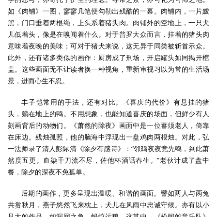
如《肉铺》一图，寥寥几笔便勾勒出残酷的一幕。肉铺内，一片黢
黑，门口垂着两根绳，上头系着猪头肉。肉铺外的空地上，一只犬
儿低着头，像是在嗅闻着什么。对于普罗大众而言，挂着的猪头肉
意味着夜晚的美味；可对于猪犬来说，这无异于同类被斩首示众。
此外，还有诸多类似的画作：厨房成了刑场，开启罐头如同揭开棺
盖。这些画面无不让读者换一种视角，重新审视习以为常的生活场
景，进而心生不忍。
丰子恺常用的手法，还有对比。《喜庆的代价》有悬挂的猪
头，躺在地上的鸭。不用想象，也能知道喜庆的场面，但鲜少有人
刻画背后的动物们。《萧然的除夜》画面中是一位蓄须老人，倚靠
在床边。残烛孤照，他的脑海中浮现出一盘鸡肉两根烛。对此，弘
一法师录了清人彭际清《除夕有感诗》：“邻鸡夜夜竞先鸣，到此萧
然度五更。血染千刀流不尽，佐他杯酒话春生。”老伙计成了盘中
餐，除夕的深夜不免孤单。
后期的画作，更多呈现出温暖、和谐的画面。譬如两人与两兔
共赏秋月，燕子悠然飞来枕上，犬儿在风雨中忠诚守候。亦有以小
见大的作品，如漏网之鱼、蚂蚁运粮。这其中，《松间的音乐队》