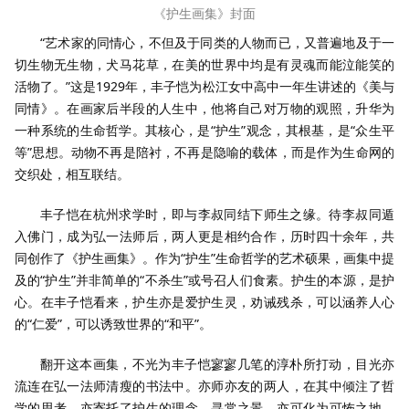
《护生画集》封面
“艺术家的同情心，不但及于同类的人物而已，又普遍地及于一
切生物无生物，犬马花草，在美的世界中均是有灵魂而能泣能笑的
活物了。”这是1929年，丰子恺为松江女中高中一年生讲述的《美与
同情》。在画家后半段的人生中，他将自己对万物的观照，升华为
一种系统的生命哲学。其核心，是“护生”观念，其根基，是“众生平
等”思想。动物不再是陪衬，不再是隐喻的载体，而是作为生命网的
交织处，相互联结。
丰子恺在杭州求学时，即与李叔同结下师生之缘。待李叔同遁
入佛门，成为弘一法师后，两人更是相约合作，历时四十余年，共
同创作了《护生画集》。作为“护生”生命哲学的艺术硕果，画集中提
及的“护生”并非简单的“不杀生”或号召人们食素。护生的本源，是护
心。在丰子恺看来，护生亦是爱护生灵，劝诫残杀，可以涵养人心
的“仁爱”，可以诱致世界的“和平”。
翻开这本画集，不光为丰子恺寥寥几笔的淳朴所打动，目光亦
流连在弘一法师清瘦的书法中。亦师亦友的两人，在其中倾注了哲
学的思考，亦寄托了护生的理念。寻常之景，亦可化为可怖之地。