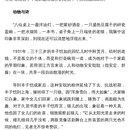
动物与诗
“八仙桌上一盏洋油灯，一把紫砂酒壶，一只盛热豆腐干的碎瓷
盖碗，一把水烟筒，一本书，桌子角上一只端坐的老猫，我脑中这
印象非常深刻，到现在还可以清楚地浮现出来。”
1931年，三十三岁的丰子恺如此回忆儿时中秋赏月。幼时的老
猫，不是孤立的个体，而是和灯壶碗筒一道，成为他对于一个家庭
的早期印象。若用浙江方言来说，人和动物安安耽耽（指安定、舒
服）在一块，共享一段自由散漫的时光。
等到丰子恺成家后，这种安耽的相伴延续了下去。抗战初期，
丰子恺到上海，辗转得了一只猫。因“浑身雪白，伟大如象”，大家唤
它白象。家中女儿们回家，白象就跳到膝上，睡熟了，画面颇为生
趣。对于久居书斋的丰子恺而言，猫儿的出现，象征着一种天真。
他也因了女儿们的欢喜，细致观察起猫儿：“它从太阳光里走来的时
候，瞳孔细得几乎没有，两眼竟像话剧舞台上所装置的两只光色不
同的电灯，见者无不惊奇赞叹。”