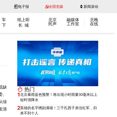
电子报
全国党媒
新闻滚动
 车
纸上听
北京
融媒体
北晚
民声
工作室
在线
 下
长 城
或缺
热门
1
委、
北京暴雨蓝色预警！将出现小时雨量30毫米以上
短时强降水
从绿
2
英雄的名字镌刻满墙！三千扎西子弟当红军，归
发清
来不到十人