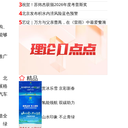
3
祝贺！苏炜杰获颁2026年度考普斯奖
4
北京发布积水内涝风险蓝色预警
5
艺绽｜万方与父亲曹禺，在《雷雨》中最爱蘩漪
购、
能够
推广
精品
。北
展格
赏冰乐雪 京彩新春
汽车
氢能领航 双碳助力
借全
山水印象 不止青绿
、绿