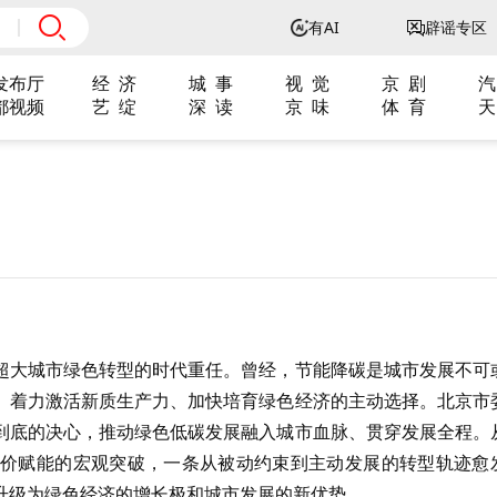
有AI
辟谣专区
发布厅
经 济
城 事
视 觉
京 剧
汽
都视频
艺 绽
深 读
京 味
体 育
天
超大城市绿色转型的时代重任。曾经，节能降碳是城市发展不可
、着力激活新质生产力、加快培育绿色经济的主动选择。北京市
到底的决心，推动绿色低碳发展融入城市血脉、贯穿发展全程。
价赋能的宏观突破，一条从被动约束到主动发展的转型轨迹愈
升级为绿色经济的增长极和城市发展的新优势。