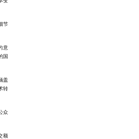
本变
细节
的意
的国
涵盖
术转
公众
交额