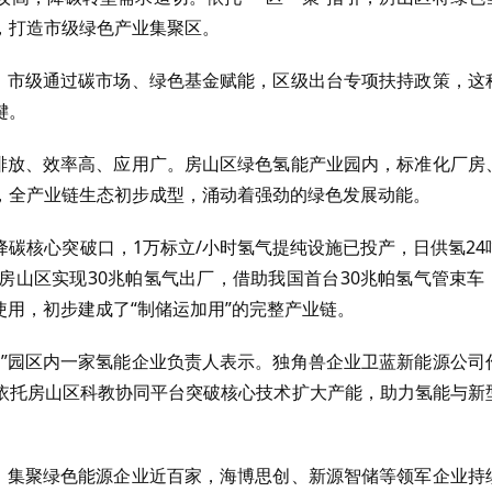
，打造市级绿色产业集聚区。
系。市级通过碳市场、绿色基金赋能，区级出台专项扶持政策，这
键。
零排放、效率高、应用广。房山区绿色氢能产业园内，标准化厂房
，全产业链生态初步成型，涌动着强劲的绿色发展动能。
碳核心突破口，1万标立/小时氢气提纯设施已投产，日供氢24
房山区实现30兆帕氢气出厂，借助我国首台30兆帕氢气管束车
使用，初步建成了“制储运加用”的完整产业链。
。”园区内一家氢能企业负责人表示。独角兽企业卫蓝新能源公司
依托房山区科教协同平台突破核心技术扩大产能，助力氢能与新
式，集聚绿色能源企业近百家，海博思创、新源智储等领军企业持