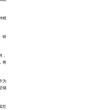
种精
、研
吨，
，将
作为
型储
续壮