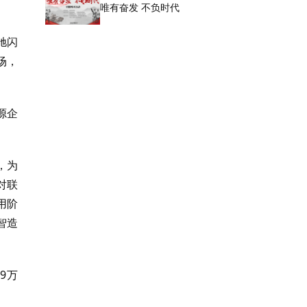
唯有奋发 不负时代
驰闪
场，
源企
，为
对联
用阶
智造
9万