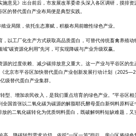
实施意见》出台前后，市发展改革委牵头深入各区调研，摸排资
谷区的替代蛋白产业布局便是典型实践。
养殖业局限，依托生态禀赋，积极布局前瞻性绿色产业。
育，以工厂化生产方式获取高品质蛋白，可替代传统畜禽养殖动
域“碳资源化利用”先河，可实现降碳与产业升级双赢。
资源的过度依赖、减少碳排放意义重大。这一产业与平谷区的生
《北京市平谷区加快替代蛋白产业创新发展行动计划（2025—20
10亿级替代蛋白产业集群。
业转型、增加农民收入，是我们重点培育的绿色产业。”平谷区相
到全国首张以二氧化碳为碳源的解脂耶氏酵母蛋白新饲料原料证
业排放的二氧化碳转化为优质饲料蛋白，既破解饲料短缺难题，又
较高，降碳转型需求迫切。依托“一区一策”指引，房山区将绿色