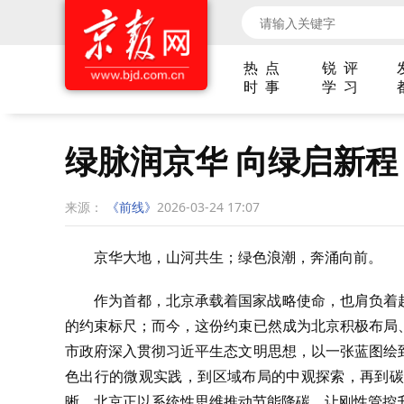
热 点
锐 评
时 事
学 习
绿脉润京华 向绿启新程
来源：
《前线》
2026-03-24 17:07
京华大地，山河共生；绿色浪潮，奔涌向前。
作为首都，北京承载着国家战略使命，也肩负着
的约束标尺；而今，这份约束已然成为北京积极布局
市政府深入贯彻习近平生态文明思想，以一张蓝图绘
色出行的微观实践，到区域布局的中观探索，再到碳
晰，北京正以系统性思维推动节能降碳，让刚性管控