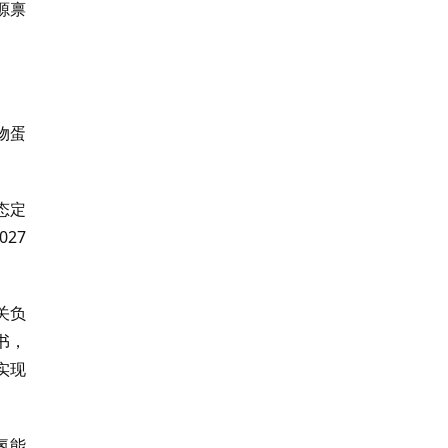
源禀
物蛋
态定
27
关负
书，
实现
氢能