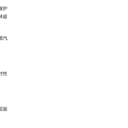
碳护
林超
源汽
对性
层面