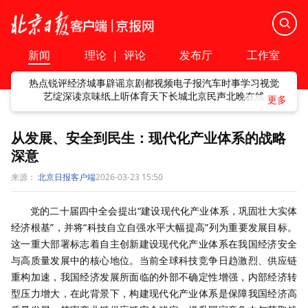
新闻
理论
|
评论
发布厅
工作室
热点
锐评
经济
城事
辟谣
京剧
都视频
电子报
汽车
时事
学习
视觉
艺绽
深读
京味
纸上听
体育
天下
长城
北京民声
北晚在线
从发展、安全到民生：现代化产业体系的战略
深意
来源：
北京日报客户端
2026-03-23 15:50
党的二十届四中全会提出“建设现代化产业体系，巩固壮大实体
经济根基”，并将“科技自立自强水平大幅提高”列为重要发展目标。
这一重大部署标志着自主创新建设现代化产业体系在我国经济安全
与高质量发展中的核心地位。当前全球科技竞争日趋激烈、供应链
重构加速，我国经济发展所面临的外部不确定性增强，内部经济转
型压力增大，在此背景下，构建现代化产业体系是保障我国经济高