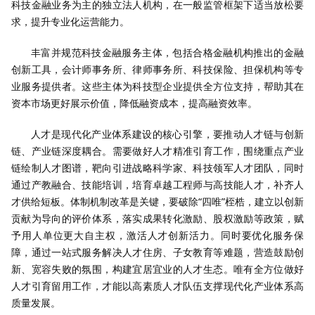
科技金融业务为主的独立法人机构，在一般监管框架下适当放松要
求，提升专业化运营能力。
丰富并规范科技金融服务主体，包括合格金融机构推出的金融
创新工具，会计师事务所、律师事务所、科技保险、担保机构等专
业服务提供者。这些主体为科技型企业提供全方位支持，帮助其在
资本市场更好展示价值，降低融资成本，提高融资效率。
人才是现代化产业体系建设的核心引擎，要推动人才链与创新
链、产业链深度耦合。需要做好人才精准引育工作，围绕重点产业
链绘制人才图谱，靶向引进战略科学家、科技领军人才团队，同时
通过产教融合、技能培训，培育卓越工程师与高技能人才，补齐人
才供给短板。体制机制改革是关键，要破除“四唯”桎梏，建立以创新
贡献为导向的评价体系，落实成果转化激励、股权激励等政策，赋
予用人单位更大自主权，激活人才创新活力。同时要优化服务保
障，通过一站式服务解决人才住房、子女教育等难题，营造鼓励创
新、宽容失败的氛围，构建宜居宜业的人才生态。唯有全方位做好
人才引育留用工作，才能以高素质人才队伍支撑现代化产业体系高
质量发展。