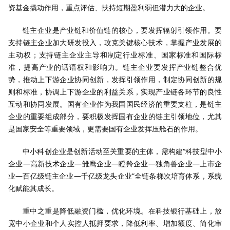
资基金撬动作用，重点评估、扶持短期盈利弱但潜力大的企业。
链主企业是产业链和价值链的核心，要发挥辐射引领作用。要
支持链主企业加大研发投入，攻克关键核心技术，掌握产业发展的
主动权；支持链主企业主导和制定行业标准、国家标准和国际标
准，提高产业的话语权和影响力。链主企业要发挥产业链整合优
势，推动上下游企业协同创新，发挥引领作用，制定协同创新的规
则和标准，协调上下游企业的利益关系，实现产业链各环节的良性
互动和协同发展。国有企业作为我国国民经济的重要支柱，是链主
企业的重要组成部分，要积极发挥国有企业的链主引领地位，尤其
是国家安全等重要领域，更需要国有企业发挥压舱石的作用。
中小科创企业是创新活动至关重要的主体，需构建“科技型中小
企业—高新技术企业—雏鹰企业—瞪羚企业—独角兽企业—上市企
业—百亿级链主企业—千亿级龙头企业”全链条梯次培育体系，系统
化赋能其成长。
重中之重是降低融资门槛，优化环境。在科技银行基础上，放
宽中小企业和个人实控人抵押要求，降低利率、增加额度、简化审