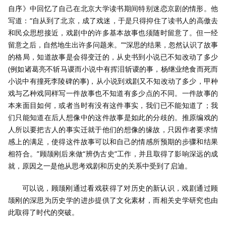
自序》中回忆了自己在北京大学读书期间特别迷恋京剧的情形。他
写道：“自从到了北京，成了戏迷，于是只得抑住了读书人的高傲去
和民众思想接近，戏剧中的许多基本故事也须随时留意了。但一经
留意之后，自然地生出许多问题来。”“深思的结果，忽然认识了故事
的格局，知道故事是会得变迁的，从史书到小说已不知改动了多少
(例如诸葛亮不斩马谡而小说中有挥泪斩谡的事，杨继业绝食而死而
小说中有撞死李陵碑的事)，从小说到戏剧又不知改动了多少，甲种
戏与乙种戏同样写一件故事也不知道有多少点的不同。一件故事的
本来面目如何，或者当时有没有这件事实，我们已不能知道了；我
们只能知道在后人想像中的这件故事是如此的分歧的。推原编戏的
人所以要把古人的事实迁就于他们的想像的缘故，只因作者要求情
感上的满足，使得这件故事可以和自己的情感所预期的步骤和结果
相符合。”顾颉刚后来做“辨伪古史”工作，并且取得了影响深远的成
就，原因之一是他从思考戏剧和历史的关系中受到了启迪。
可以说，顾颉刚通过看戏获得了对历史的新认识，戏剧通过顾
颉刚的深思为历史学的进步提供了文化素材，而相关史学研究也由
此取得了时代的突破。