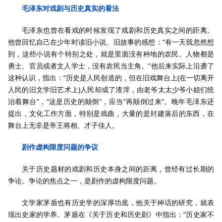
毛泽东对戏剧与历史真实的看法
毛泽东也曾在看戏的时候发现了戏剧和历史真实之间的距离。
他曾回忆自己在少年时读旧小说、旧故事的感想：“有一天我忽然想
到，这些小说有个特别之处，就是里面没有种地的农民。人物都是
勇士、官员或者文人学士，没有农民当主角。”他后来实际上沿袭了
这种认识，指出：“历史是人民创造的，但在旧戏舞台上(在一切离开
人民的旧文学旧艺术上)人民却成了渣滓，由老爷太太少爷小姐们统
治着舞台”，“这是历史的颠倒”，应当“再颠倒过来”。晚年毛泽东还
提出，文化工作方面，特别是戏曲，大量的是封建落后的东西，在
舞台上无非是帝王将相、才子佳人。
剧作虚构限度问题的争议
关于历史题材的戏剧和历史本身之间的距离，曾经有过长期的
争论。争论的焦点之一，是剧作的虚构限度问题。
文学家茅盾也有历史学的深厚功底，他关于神话的研究，就表
现出史家的学养。茅盾在《关于历史和历史剧》中指出：“历史家不