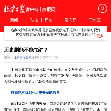
新闻
理论
|
评论
发布厅
工作室
热点
锐评
经济
城事
辟谣
京剧
都视频
电子报
汽车
时事
学习
视觉
艺绽
深读
京味
纸上听
体育
天下
长城
北京民声
北晚在线
历史剧能不能“编”？
来源：
北京日报客户端
2026-03-14 14:04
中国文化有特别重视历史的传统。在文学形式中，也有相应的
体现。咏史诗、历史小说等，都有广泛的社会影响。中国古代戏剧
大部分取材于历史，也是众所周知的事实。
顾颉刚对戏剧和历史关系的思考
谈到戏剧和历史的关系，自然会想起史学大师顾颉刚在发起“疑
古”运动时，曾因戏剧而受到启示的经历。他在《〈古史辨〉第一册