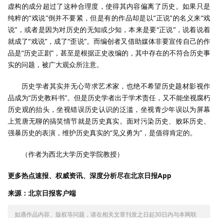
虚构的成分超过了这种合理度，使得其内容偏离了历史。如果只是
纯粹的“戏说”倒并不要紧，但是有的作品却是以“正说”的名义来“戏
说”，或者是因为对历史的无知或少知，本来是要“正说”，说着说着
就成了“戏说”，成了“歪说”。而编创者又借助媒体非要宣传自己的作
品是“历史正剧”，甚至是根据正史改编的，其中存在的不符合历史事
实的问题，被广大观众所注意。
历史学者其实并无心苛求艺术家，也绝不希望历史题材影视作
品成为“历史教科书”。但是历史学者出于学术责任，又不能坐视腐朽
历史观的抬头，坐视错误历史认识的泛滥，坐视青少年误以为屏幕
上荒唐无聊的搞笑情节就是历史真实。面对污染历史、败坏历史、
强暴历史的表演，维护历史真实的“见义勇为”，是值得肯定的。
（作者为西北大学历史学院教授）
更多热点速报、权威资讯、深度分析尽在北京日报App
来源：北京日报客户端
如遇作品内容、版权等问题，请在相关文章刊发之日起30日内与本网联