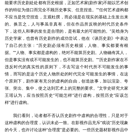
能要求历史剧处处都有历史根据，正如艺术家(剧作家)不能以艺术创
作的特征为借口而完全不顾历史事实、任意捏造。”“任何艺术虚构都
不应当是凭空捏造，主观杜撰，而必须是在现实的基础上生发出来
的。换言之，人与事虽非真有，但在作品所反映的时代历史条件
下，这些人和事的发生是合理的，是有最大的可能性的。”吴晗身为
历史学家，也曾有历史剧作的成功尝试，他在《谈历史剧》中表达
了自己的主张：“历史剧必须有历史根据，人物、事实都要有根
据。”“人物、事实都是虚构的，绝对不能算历史剧。人物确有其人，
但是事实没有或不可能发生的，也不能算历史剧。”“历史剧作家在不
违反时代的真实性的原则下，不去写这个时代所不可能发生的事
情，而写的是这个历史人物所处的时代完全可能发生的事情，在这
个原则下，剧作家有充分的虚构的自由，创造故事，加以渲染、夸
张、突出、集中，使之达到艺术上的完整的要求。”文学史研究大家
王瑶认为，应当按照历史“可能怎样”进行虚构，按照历史“应该怎
样”进行虚构。
我们看到，论者都不否认历史剧作中虚构的合理性，只是对于
这种虚构的合理度，认识未必一致。在影视作品充斥“戏说”历史现象
的今天，也许讨论这种“合理度”是必要的。一些历史题材影视作品中