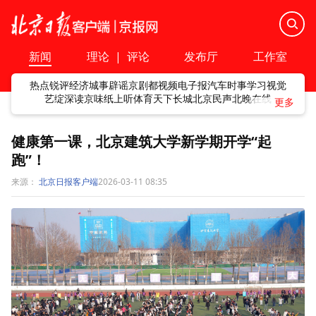
新闻
理论
|
评论
发布厅
工作室
热点
锐评
经济
城事
辟谣
京剧
都视频
电子报
汽车
时事
学习
视觉
艺绽
深读
京味
纸上听
体育
天下
长城
北京民声
北晚在线
健康第一课，北京建筑大学新学期开学“起
跑”！
来源：
北京日报客户端
2026-03-11 08:35