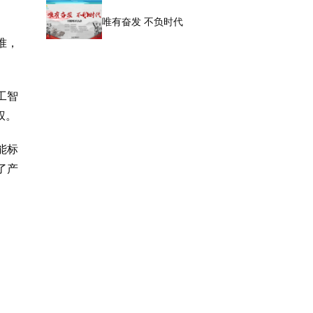
唯有奋发 不负时代
准，
工智
权。
能标
了产