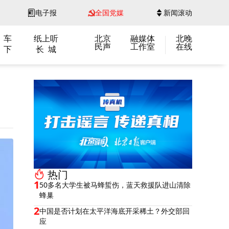
电子报
全国党媒
新闻滚动
 车
纸上听
北京
融媒体
北晚
民声
工作室
在线
 下
长 城
热门
1
50多名大学生被马蜂蜇伤，蓝天救援队进山清除
蜂巢
2
中国是否计划在太平洋海底开采稀土？外交部回
应