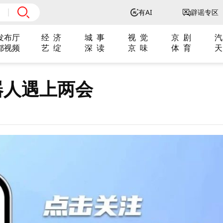
有AI
辟谣专区
发布厅
经 济
城 事
视 觉
京 剧
汽
都视频
艺 绽
深 读
京 味
体 育
天
器人遇上两会