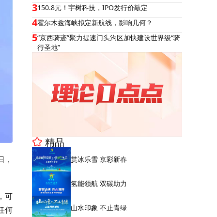
3
150.8元！宇树科技，IPO发行价敲定
4
霍尔木兹海峡拟定新航线，影响几何？
5
“京西骑迹”聚力提速门头沟区加快建设世界级“骑
行圣地”
精品
日，
赏冰乐雪 京彩新春
氢能领航 双碳助力
，可
山水印象 不止青绿
任何