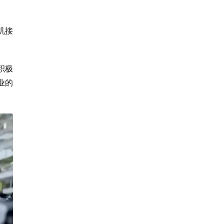
机接
积极
业的