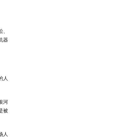
松、
机器
的人
银河
是被
场人