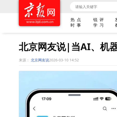
热 点
锐 评
时 事
学 习
北京网友说|当AI、机
来源：
北京网友说
2026-03-10 14:52