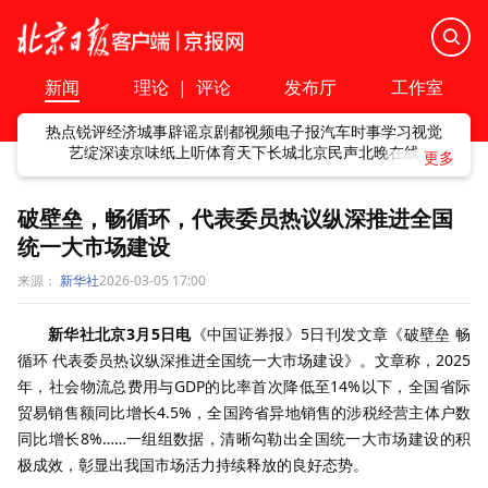
新闻
理论
|
评论
发布厅
工作室
热点
锐评
经济
城事
辟谣
京剧
都视频
电子报
汽车
时事
学习
视觉
艺绽
深读
京味
纸上听
体育
天下
长城
北京民声
北晚在线
破壁垒，畅循环，代表委员热议纵深推进全国
统一大市场建设
来源：
新华社
2026-03-05 17:00
新华社北京3月5日电
《中国证券报》5日刊发文章《破壁垒 畅
循环 代表委员热议纵深推进全国统一大市场建设》。文章称，2025
年，社会物流总费用与GDP的比率首次降低至14%以下，全国省际
贸易销售额同比增长4.5%，全国跨省异地销售的涉税经营主体户数
同比增长8%……一组组数据，清晰勾勒出全国统一大市场建设的积
极成效，彰显出我国市场活力持续释放的良好态势。