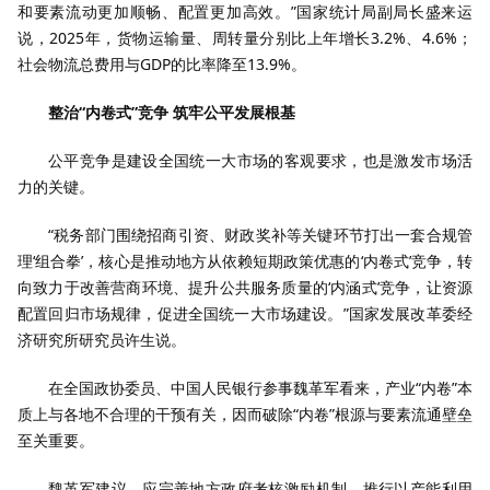
和要素流动更加顺畅、配置更加高效。”国家统计局副局长盛来运
说，2025年，货物运输量、周转量分别比上年增长3.2%、4.6%；
社会物流总费用与GDP的比率降至13.9%。
整治“内卷式”竞争 筑牢公平发展根基
公平竞争是建设全国统一大市场的客观要求，也是激发市场活
力的关键。
“税务部门围绕招商引资、财政奖补等关键环节打出一套合规管
理‘组合拳’，核心是推动地方从依赖短期政策优惠的‘内卷式’竞争，转
向致力于改善营商环境、提升公共服务质量的‘内涵式’竞争，让资源
配置回归市场规律，促进全国统一大市场建设。”国家发展改革委经
济研究所研究员许生说。
在全国政协委员、中国人民银行参事魏革军看来，产业“内卷”本
质上与各地不合理的干预有关，因而破除“内卷”根源与要素流通壁垒
至关重要。
魏革军建议，应完善地方政府考核激励机制，推行以产能利用