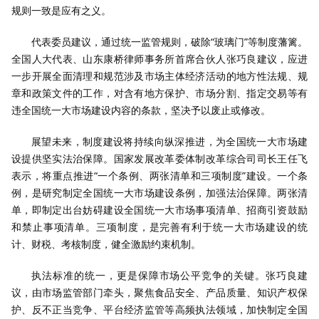
规则一致是应有之义。
代表委员建议，通过统一监管规则，破除“玻璃门”等制度藩篱。
全国人大代表、山东康桥律师事务所首席合伙人张巧良建议，应进
一步开展全面清理和规范涉及市场主体经济活动的地方性法规、规
章和政策文件的工作，对含有地方保护、市场分割、指定交易等有
违全国统一大市场建设内容的条款，坚决予以废止或修改。
展望未来，制度建设将持续向纵深推进，为全国统一大市场建
设提供坚实法治保障。国家发展改革委体制改革综合司司长王任飞
表示，将重点推进“一个条例、两张清单和三项制度”建设。一个条
例，是研究制定全国统一大市场建设条例，加强法治保障。两张清
单，即制定出台妨碍建设全国统一大市场事项清单、招商引资鼓励
和禁止事项清单。三项制度，是完善有利于统一大市场建设的统
计、财税、考核制度，健全激励约束机制。
执法标准的统一，更是保障市场公平竞争的关键。张巧良建
议，由市场监管部门牵头，聚焦食品安全、产品质量、知识产权保
护、反不正当竞争、平台经济监管等高频执法领域，加快制定全国