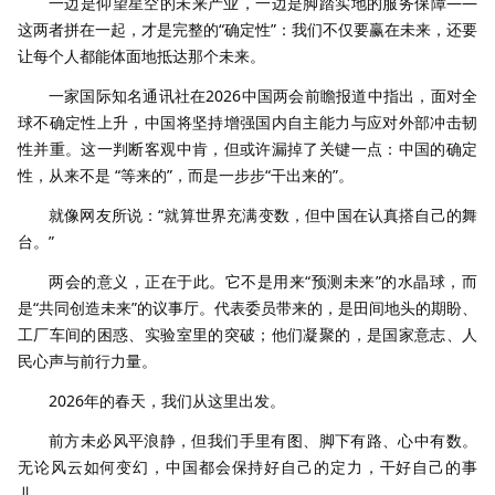
一边是仰望星空的未来产业，一边是脚踏实地的服务保障——
这两者拼在一起，才是完整的“确定性”：我们不仅要赢在未来，还要
让每个人都能体面地抵达那个未来。
一家国际知名通讯社在2026中国两会前瞻报道中指出，面对全
球不确定性上升，中国将坚持增强国内自主能力与应对外部冲击韧
性并重。这一判断客观中肯，但或许漏掉了关键一点：中国的确定
性，从来不是 “等来的”，而是一步步“干出来的”。
就像网友所说：“就算世界充满变数，但中国在认真搭自己的舞
台。”
两会的意义，正在于此。它不是用来“预测未来”的水晶球，而
是“共同创造未来”的议事厅。代表委员带来的，是田间地头的期盼、
工厂车间的困惑、实验室里的突破；他们凝聚的，是国家意志、人
民心声与前行力量。
2026年的春天，我们从这里出发。
前方未必风平浪静，但我们手里有图、脚下有路、心中有数。
无论风云如何变幻，中国都会保持好自己的定力，干好自己的事
儿。