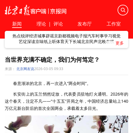
新闻
理论
|
评论
发布厅
工作室
热点
锐评
经济
城事
辟谣
京剧
都视频
电子报
汽车
时事
学习
视觉
艺绽
深读
京味
纸上听
体育
天下
长城
北京民声
北晚在线
当世界充满不确定，我们为何笃定？
来源：
北京网友说
2026-03-05 09:33
春意渐浓的北京，再一次进入“两会时间”。
长安街上的玉兰悄然绽放，代表委员驻地灯火通明。2026年的
这个春天，注定不凡——“十五五”开局之年，中国经济总量站上140
万亿元新台阶后的首次全国两会，承载着太多目光。