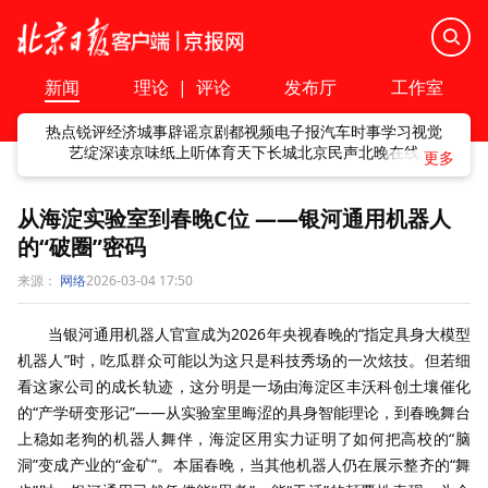
新闻
理论
|
评论
发布厅
工作室
热点
锐评
经济
城事
辟谣
京剧
都视频
电子报
汽车
时事
学习
视觉
艺绽
深读
京味
纸上听
体育
天下
长城
北京民声
北晚在线
从海淀实验室到春晚C位 ——银河通用机器人
的“破圈”密码
来源：
网络
2026-03-04 17:50
当银河通用机器人官宣成为2026年央视春晚的“指定具身大模型
机器人”时，吃瓜群众可能以为这只是科技秀场的一次炫技。但若细
看这家公司的成长轨迹，这分明是一场由海淀区丰沃科创土壤催化
的“产学研变形记”——从实验室里晦涩的具身智能理论，到春晚舞台
上稳如老狗的机器人舞伴，海淀区用实力证明了如何把高校的“脑
洞”变成产业的“金矿”。本届春晚，当其他机器人仍在展示整齐的“舞