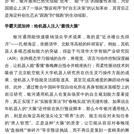
步”时，银河通用已然凭借能“思考”、能“干活”的颠覆性表现，为全
国观众上演了一场从“预设程序”到“自主决策”的认知革命，其背后正
是海淀科创生态从“跟跑”到“领跑”的生动缩影。
学霸天团加持：给机器人注入“最强大脑”​
银河通用能快速吸纳顶尖学术成果，靠的是“近水楼台先得
月”——扎根海淀，坐拥清华、北航等高校的科研富矿。例如，其机
器人多模态感知能力的突破，得益于与清华大学智能产业研究院
（AIR）在跨模态学习领域的合作，将视觉、语言与动作控制深度融
合，让机器人能“看懂”春晚舞台指令并精准执行；而柔性驱动技术则
吸收了北京航空航天大学机器人研究所在仿生灵巧操作方面的成
果，使机器人手指能灵活抓取道具、甚至完成高难度的舞蹈动作编
排。此外，通过整合中国科学院自动化所在具身智能决策模型上的
前沿研究，银河通用机器人在复杂场景中的自主规划能力显著提
升，真正实现了从“实验室算法”到“春晚实战”的无缝衔接。如果说去
年机器人的“大脑”还停留在执行预设脚本，那么今年银河通用植入
的，则是由海淀高校顶尖论文“喂养”出的、能主动应对未知任务
的“类人智慧”。正是这种“大脑”的质变，让它能从容应对春晚现
场“盘核桃”“捡碎片”等非预设挑战，而不再仅是复刻一套精美的舞