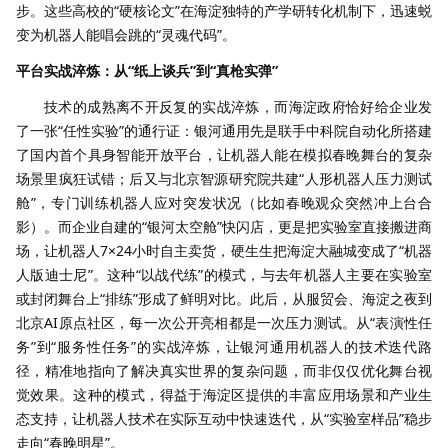
步。这些高校的“硬核论文”在海淀独特的产学研转化机制下，迅速蜕
变为机器人能唱会跳的“灵魂代码”。
平台实战淬炼：从“纸上谈兵”到“真枪实弹”​
技术的成熟离不开反复的实战淬炼，而海淀政府恰好给企业发
了一张“任性实验”的通行证：银河通用先是联手中科院自动化所搭建
了国内首个具身智能开放平台，让机器人能在模拟春晚舞台的复杂
场景里疯狂试错；后又与北京智源研究院共建“人形机器人压力测试
舱”，专门训练机器人应对突发状况（比如春晚观众突然冲上台合
影）。而企业自建的“银河太空舱”快闪店，更是把实验室直接搬进商
场，让机器人7×24小时自主卖货，硬生生把海淀大融城变成了“机器
人版迪士尼”。这种“以战代练”的模式，与去年机器人主要在实验室
或封闭舞台上“排练”形成了鲜明对比。此后，从服贸会、海淀之夜到
北京AI原点社区，每一次公开亮相都是一次压力测试。从“表演性任
务”到“服务性任务”的实战淬炼，让银河通用机器人的技术迭代路
径，精准地指向了解决真实世界的复杂问题，而非仅仅优化舞台视
觉效果。这种的模式，得益于海淀区提供的丰富应用场景和产业生
态支持，让机器人技术在实际互动中快速迭代，从“实验室样品”稳步
走向“春晚明星”。