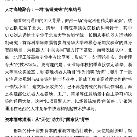
人才高地聚合：一群“智造先锋”的集结号​
翻看银河通用的团队背景，俨然一场“海淀科创精英联谊会”。核
心团队汇聚了北大、清华、中科院等顶尖院校的科研骨干，其中
CTO刘志远博士毕业于北京大学智能学院，长期从事机器人运动控
制研究；首席科学家陈震曾参与清华大学跨模态感知实验室的具身
智能项目，为机器人“手眼协同”能力打下基础。而研发团队中，北
航、北理工等高校毕业生占比显著，形成了一支“理论扎实、敢啃硬
骨头”的技术纵队。更有趣的是，企业每年校招季直接锁定清华、浙
大等高校实验室，用“春晚机器人项目”作为招聘“诱饵”，吸引了一批
专注运动规划与AI决策的博士毕业生，组成了攻克高难度动作的“特
种作战小组”。这支队伍攻关的，已不再是传统的舞蹈动作编程，而
是构建能让机器人在春晚、工厂、商场等任意场景中自主学习和决
策的通用大脑。这种“以项目聚人才、以场景练精兵”的策略，让银河
通用在激烈的人才竞争中快速构筑起技术护城河。
资本雨林灌溉：从“天使”助力到“国家队”背书​
创新的种子需要资本的灌溉方能茁壮成长。天使轮融资时，银