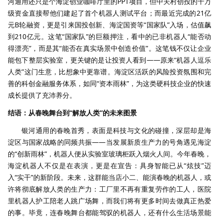
河通用还只是个海淀创业咖啡厅里的PPT项目，但中关村创投的千万
级资金直接帮他们建起了首个机器人测试平台；而最近完成的21亿
元B轮融资，更是引来国投创新、海淀国资等“国家队”入场，估值飙
到210亿元。这笔“国家队”的巨额押注，看中的已非机器人“能否动
得漂亮”，而是其“能否在真实场景中创造价值”。这笔钱不仅让企业
能包下整层实验室，更关键的是让投资人看到——原来“机器人逗乐
人类”这门生意，比想象中更靠谱。海淀区活跃的风险投资氛围和完
善的科创金融服务体系，如同“资本雨林”，为这类硬科技企业的快速
成长提供了充沛养分。
结语：从春晚舞台到“解放人类”的未来图景​
银河通用的春晚首秀，表面是科技与文化的碰撞，深层却是海
淀区与国家战略的同频共振——当发展新质生产力的号角遇见海淀
的“创新雨林”，机器人便从实验室玻璃柜跃入烟火人间。今年春晚，
海淀机器人不仅是在表演，更是在宣告：具身智能已从“炫技”迈
入“实干”的新阶段。未来，这群能当店小二、能演春晚的机器人，或
许将彻底解放人类的生产力：工厂里不再有重复劳作的工人，医院
里机器人护工陪老人跳广场舞，而我们将有更多时间去做真正热爱
的事。毕竟，连春晚舞台都能驾驭的机器人，还有什么生活场景能