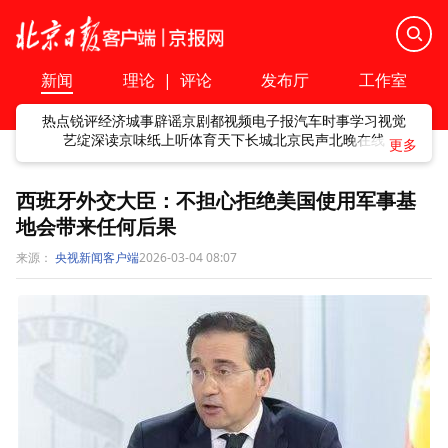
新闻
理论
|
评论
发布厅
工作室
热点
锐评
经济
城事
辟谣
京剧
都视频
电子报
汽车
时事
学习
视觉
艺绽
深读
京味
纸上听
体育
天下
长城
北京民声
北晚在线
西班牙外交大臣：不担心拒绝美国使用军事基
地会带来任何后果
来源：
央视新闻客户端
2026-03-04 08:07